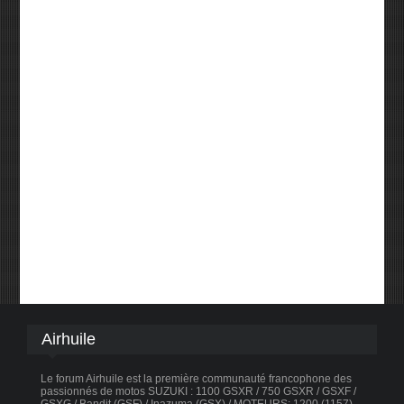
Airhuile
Le forum Airhuile est la première communauté francophone des
passionnés de motos SUZUKI : 1100 GSXR / 750 GSXR / GSXF /