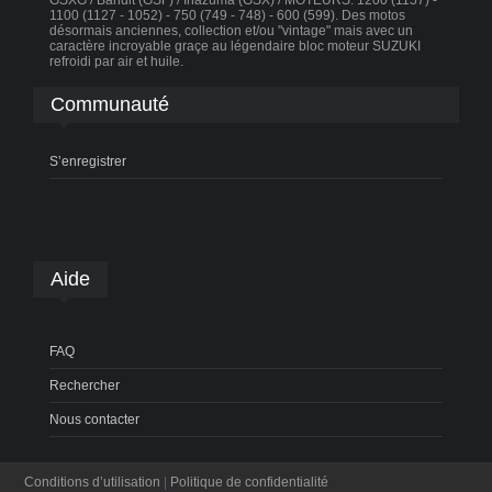
GSXG / Bandit (GSF) / Inazuma (GSX) / MOTEURS: 1200 (1157) -
1100 (1127 - 1052) - 750 (749 - 748) - 600 (599). Des motos
désormais anciennes, collection et/ou "vintage" mais avec un
caractère incroyable graçe au légendaire bloc moteur SUZUKI
refroidi par air et huile.
Communauté
S’enregistrer
Aide
FAQ
Rechercher
Nous contacter
Conditions d’utilisation
|
Politique de confidentialité