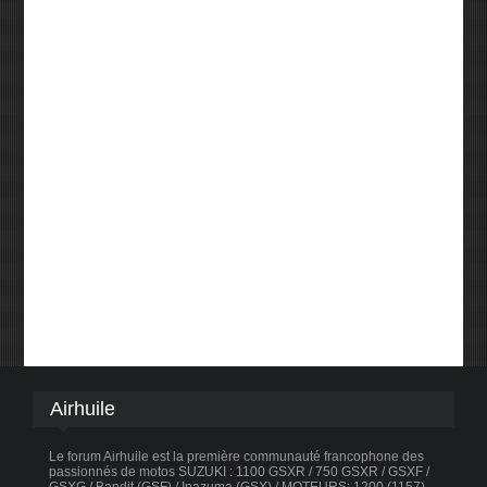
Airhuile
Le forum Airhuile est la première communauté francophone des
passionnés de motos SUZUKI : 1100 GSXR / 750 GSXR / GSXF /