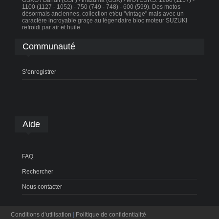
GSXG / Bandit (GSF) / Inazuma (GSX) / MOTEURS: 1200 (1157) -
1100 (1127 - 1052) - 750 (749 - 748) - 600 (599). Des motos
désormais anciennes, collection et/ou "vintage" mais avec un
caractère incroyable graçe au légendaire bloc moteur SUZUKI
refroidi par air et huile.
Communauté
S’enregistrer
Aide
FAQ
Rechercher
Nous contacter
Conditions d’utilisation
|
Politique de confidentialité