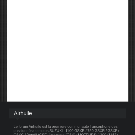
Airhuile
Le forum Airhuile est la première communauté francophone des
passionnés de motos SUZUKI : 1100 GSXR / 750 GSXR / GSXF /