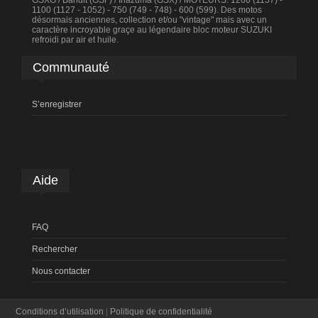
GSXG / Bandit (GSF) / Inazuma (GSX) / MOTEURS: 1200 (1157) -
1100 (1127 - 1052) - 750 (749 - 748) - 600 (599). Des motos
désormais anciennes, collection et/ou "vintage" mais avec un
caractère incroyable graçe au légendaire bloc moteur SUZUKI
refroidi par air et huile.
Communauté
S’enregistrer
Aide
FAQ
Rechercher
Nous contacter
Conditions d’utilisation
|
Politique de confidentialité