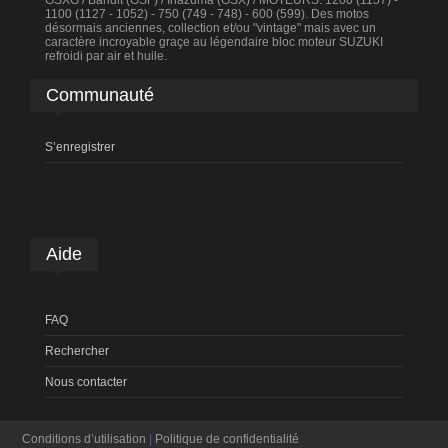
GSXG / Bandit (GSF) / Inazuma (GSX) / MOTEURS: 1200 (1157) -
1100 (1127 - 1052) - 750 (749 - 748) - 600 (599). Des motos
désormais anciennes, collection et/ou "vintage" mais avec un
caractère incroyable graçe au légendaire bloc moteur SUZUKI
refroidi par air et huile.
Communauté
S’enregistrer
Aide
FAQ
Rechercher
Nous contacter
Conditions d’utilisation
|
Politique de confidentialité