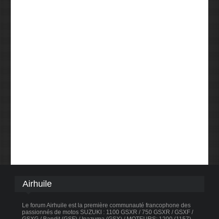
Airhuile
Le forum Airhuile est la première communauté francophone des
passionnés de motos SUZUKI : 1100 GSXR / 750 GSXR / GSXF /