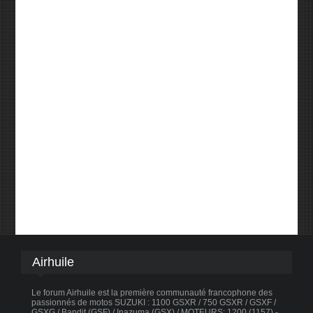
Airhuile
Le forum Airhuile est la première communauté francophone des
passionnés de motos SUZUKI : 1100 GSXR / 750 GSXR / GSXF /
GSXG / Bandit (GSF) / Inazuma (GSX) / MOTEURS: 1200 (1157) -