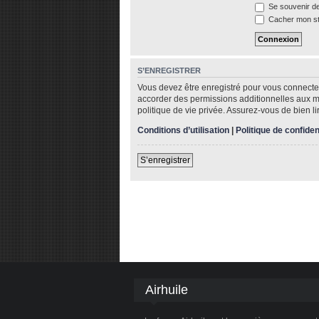
Se souvenir d
Cacher mon sta
S’ENREGISTRER
Vous devez être enregistré pour vous connecte
accorder des permissions additionnelles aux me
politique de vie privée. Assurez-vous de bien li
Conditions d’utilisation
|
Politique de confiden
S’enregistrer
Airhuile