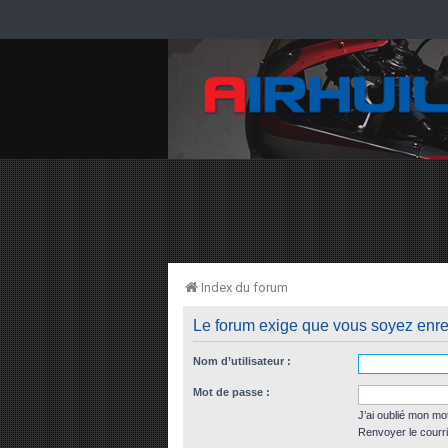
Index du forum
Le forum exige que vous soyez enreg
Nom d’utilisateur :
Mot de passe :
J’ai oublié mon mo
Renvoyer le courri