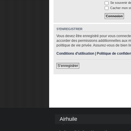
Se souvenir d
Cacher mon sta
S’ENREGISTRER
Vous devez être enregistré pour vous connecte
accorder des permissions additionnelles aux me
politique de vie privée. Assurez-vous de bien li
Conditions d’utilisation
|
Politique de confiden
S’enregistrer
Airhuile