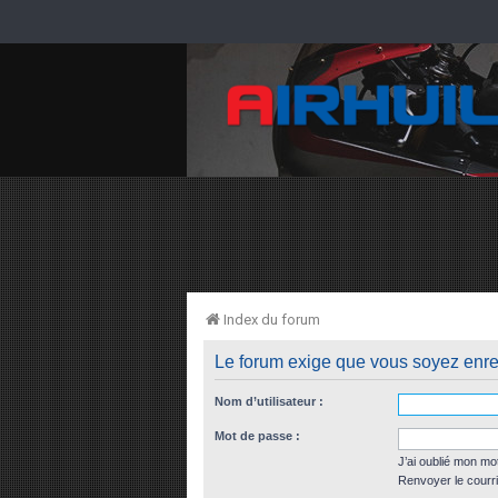
Index du forum
Le forum exige que vous soyez enreg
Nom d’utilisateur :
Mot de passe :
J’ai oublié mon mo
Renvoyer le courri