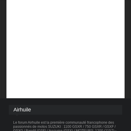
Airhuile
Le forum Airhuile est la première communauté francophone des
passionnés de motos SUZUKI : 1100 GSXR / 750 GSXR / GSXF /
GSXG / Bandit (GSF) / Inazuma (GSX) / MOTEURS: 1200 (1157) -