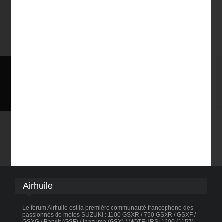
Airhuile
Le forum Airhuile est la première communauté francophone des
passionnés de motos SUZUKI : 1100 GSXR / 750 GSXR / GSXF /
GSXG / Bandit (GSF) / Inazuma (GSX) / MOTEURS: 1200 (1157) -