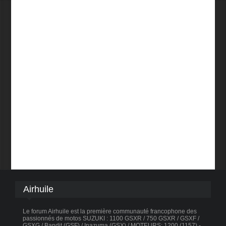
Airhuile
Le forum Airhuile est la première communauté francophone des
passionnés de motos SUZUKI : 1100 GSXR / 750 GSXR / GSXF /
GSXG / Bandit (GSF) / Inazuma (GSX) / MOTEURS: 1200 (1157) -