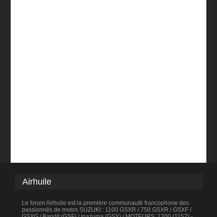
Airhuile
Le forum Airhuile est la première communauté francophone des
passionnés de motos SUZUKI : 1100 GSXR / 750 GSXR / GSXF /
GSXG / Bandit (GSF) / Inazuma (GSX) / MOTEURS: 1200 (1157) -