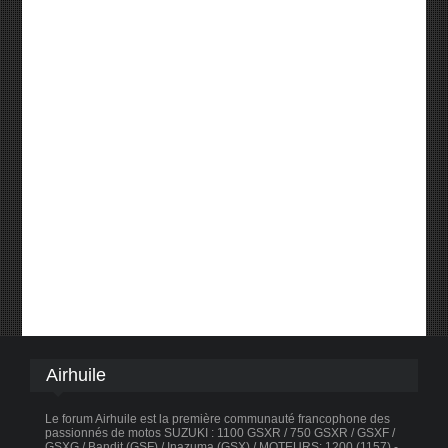
Airhuile
Le forum Airhuile est la première communauté francophone des
passionnés de motos SUZUKI : 1100 GSXR / 750 GSXR / GSXF /
GSXG / Bandit (GSF) / Inazuma (GSX) / MOTEURS: 1200 (1157) -