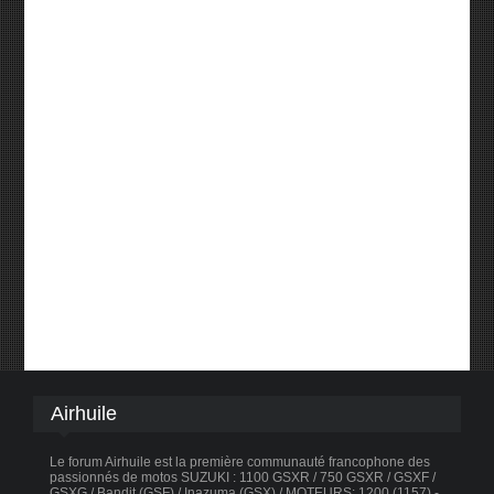
Airhuile
Le forum Airhuile est la première communauté francophone des
passionnés de motos SUZUKI : 1100 GSXR / 750 GSXR / GSXF /
GSXG / Bandit (GSF) / Inazuma (GSX) / MOTEURS: 1200 (1157) -