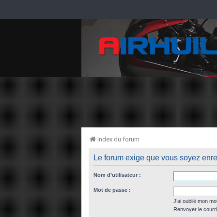
Index du forum
Le forum exige que vous soyez enreg
Nom d’utilisateur :
Mot de passe :
J’ai oublié mon mo
Renvoyer le courri