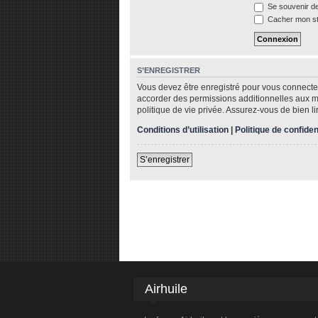
Se souvenir d
Cacher mon sta
S’ENREGISTRER
Vous devez être enregistré pour vous connecte
accorder des permissions additionnelles aux me
politique de vie privée. Assurez-vous de bien li
Conditions d’utilisation
|
Politique de confiden
S’enregistrer
Airhuile