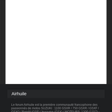
Airhuile
Le forum Airhuile est la première communauté francophone des
passionnés de motos SUZUKI : 1100 GSXR / 750 GSXR / GSXF /
GSXG / Bandit (GSF) / Inazuma (GSX) / MOTEURS: 1200 (1157) -