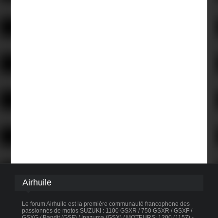
Airhuile
Le forum Airhuile est la première communauté francophone des
passionnés de motos SUZUKI : 1100 GSXR / 750 GSXR / GSXF /
GSXG / Bandit (GSF) / Inazuma (GSX) / MOTEURS: 1200 (1157) -