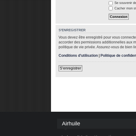
Se souvenir d
Cacher mon sta
S’ENREGISTRER
Vous devez être enregistré pour vous connecte
accorder des permissions additionnelles aux me
politique de vie privée. Assurez-vous de bien li
Conditions d’utilisation
|
Politique de confiden
S’enregistrer
Airhuile