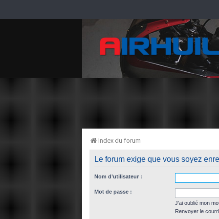
Index du forum
Le forum exige que vous soyez enreg
Nom d’utilisateur :
Mot de passe :
J’ai oublié mon mo
Renvoyer le courri