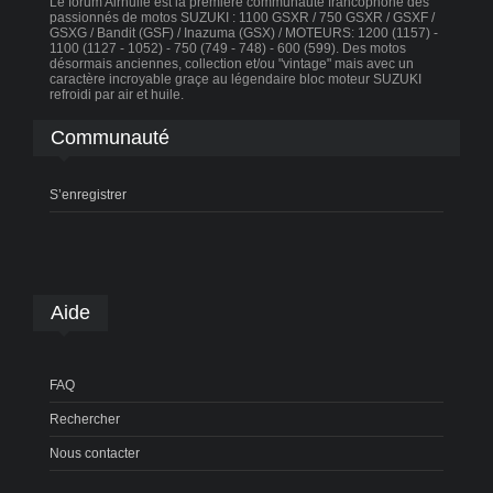
Le forum Airhuile est la première communauté francophone des
passionnés de motos SUZUKI : 1100 GSXR / 750 GSXR / GSXF /
GSXG / Bandit (GSF) / Inazuma (GSX) / MOTEURS: 1200 (1157) -
1100 (1127 - 1052) - 750 (749 - 748) - 600 (599). Des motos
désormais anciennes, collection et/ou "vintage" mais avec un
caractère incroyable graçe au légendaire bloc moteur SUZUKI
refroidi par air et huile.
Communauté
S’enregistrer
Aide
FAQ
Rechercher
Nous contacter