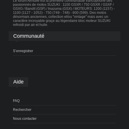
Le forum Airhuile est la première communauté francophone des
passionnés de motos SUZUKI : 1100 GSXR / 750 GSXR / GSXF /
GSXG / Bandit (GSF) / Inazuma (GSX) / MOTEURS: 1200 (1157) -
1100 (1127 - 1052) - 750 (749 - 748) - 600 (599). Des motos
désormais anciennes, collection et/ou "vintage" mais avec un
caractère incroyable graçe au légendaire bloc moteur SUZUKI
refroidi par air et huile.
Communauté
S’enregistrer
Aide
FAQ
Rechercher
Nous contacter