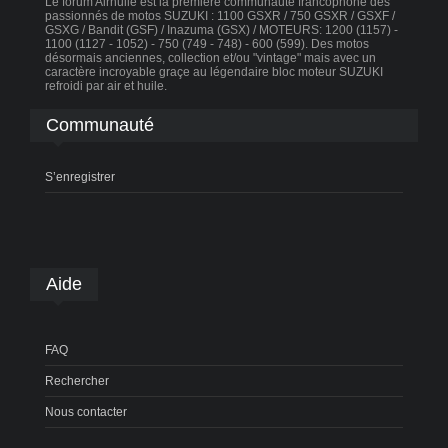
Le forum Airhuile est la première communauté francophone des
passionnés de motos SUZUKI : 1100 GSXR / 750 GSXR / GSXF /
GSXG / Bandit (GSF) / Inazuma (GSX) / MOTEURS: 1200 (1157) -
1100 (1127 - 1052) - 750 (749 - 748) - 600 (599). Des motos
désormais anciennes, collection et/ou "vintage" mais avec un
caractère incroyable graçe au légendaire bloc moteur SUZUKI
refroidi par air et huile.
Communauté
S’enregistrer
Aide
FAQ
Rechercher
Nous contacter