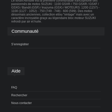
Le forum Airhuile est la première communauté francophone des
passionnés de motos SUZUKI : 1100 GSXR / 750 GSXR / GSXF /
GSXG / Bandit (GSF) / Inazuma (GSX) / MOTEURS: 1200 (1157) -
1100 (1127 - 1052) - 750 (749 - 748) - 600 (599). Des motos
désormais anciennes, collection et/ou "vintage" mais avec un
caractère incroyable graçe au légendaire bloc moteur SUZUKI
refroidi par air et huile.
Communauté
S’enregistrer
Aide
FAQ
Rechercher
Nous contacter