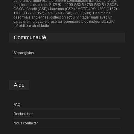
Le forum Airhuile est la première communauté francophone des
passionnés de motos SUZUKI : 1100 GSXR / 750 GSXR / GSXF /
GSXG / Bandit (GSF) / Inazuma (GSX) / MOTEURS: 1200 (1157) -
1100 (1127 - 1052) - 750 (749 - 748) - 600 (599). Des motos
désormais anciennes, collection et/ou "vintage" mais avec un
caractère incroyable graçe au légendaire bloc moteur SUZUKI
refroidi par air et huile.
Communauté
S’enregistrer
Aide
FAQ
Rechercher
Nous contacter