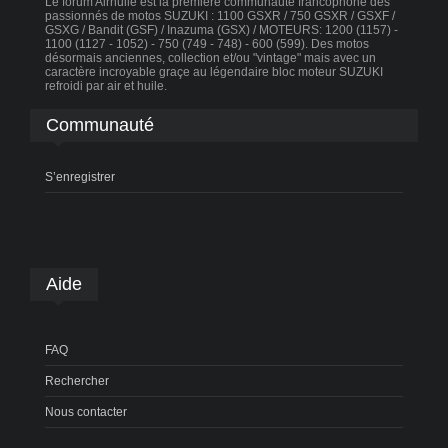
Le forum Airhuile est la première communauté francophone des
passionnés de motos SUZUKI : 1100 GSXR / 750 GSXR / GSXF /
GSXG / Bandit (GSF) / Inazuma (GSX) / MOTEURS: 1200 (1157) -
1100 (1127 - 1052) - 750 (749 - 748) - 600 (599). Des motos
désormais anciennes, collection et/ou "vintage" mais avec un
caractère incroyable graçe au légendaire bloc moteur SUZUKI
refroidi par air et huile.
Communauté
S’enregistrer
Aide
FAQ
Rechercher
Nous contacter