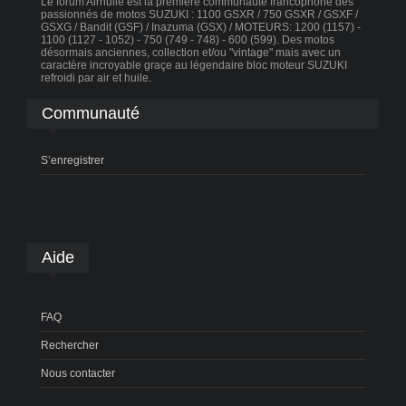
Le forum Airhuile est la première communauté francophone des
passionnés de motos SUZUKI : 1100 GSXR / 750 GSXR / GSXF /
GSXG / Bandit (GSF) / Inazuma (GSX) / MOTEURS: 1200 (1157) -
1100 (1127 - 1052) - 750 (749 - 748) - 600 (599). Des motos
désormais anciennes, collection et/ou "vintage" mais avec un
caractère incroyable graçe au légendaire bloc moteur SUZUKI
refroidi par air et huile.
Communauté
S’enregistrer
Aide
FAQ
Rechercher
Nous contacter