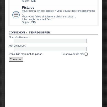
Sujets :
526
Pistards
Vous courez en pro-classic ? Vous voulez des renseignements
?
Vous vous faites simplement plaisir sur piste ...
Ici on angle comme il faut !
Sujets :
219
CONNEXION
•
S’ENREGISTRER
Nom d’utilisateur :
Mot de passe :
J’ai oublié mon mot de passe
Se souvenir de moi