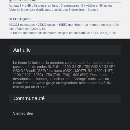
Au total il y a
49
utilisateurs en ligne : 3 enregistrés, 0 invisible et 46 invités
(d’après le nombre d’utilisateurs actifs ces 3 dernières minutes)
STATISTIQUES
491223
messages •
24212
sujets •
10550
membres • Le membre enregistré le
plus récent est
Grizzly 56
.
Le record du nombre d’utilisateurs en ligne est de
4205
, le 31 juil. 2026, 19:54
Airhuile
Le forum Airhuile est la première communauté francophone des
passionnés de motos SUZUKI : 1100 GSXR / 750 GSXR / GSXF /
GSXG / Bandit (GSF) / Inazuma (GSX) / MOTEURS: 1200 (1157) -
1100 (1127 - 1052) - 750 (749 - 748) - 600 (599). Des motos
désormais anciennes, collection et/ou "vintage" mais avec un
caractère incroyable graçe au légendaire bloc moteur SUZUKI
refroidi par air et huile.
Communauté
S’enregistrer