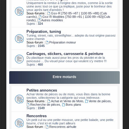
Uniquement la remise à l'origine des motos, comme à la sortie
usine avec tout ce que ça implique, juste pour le bonheur des
yeux après tant d'années !
Sous-forums :
Gsx-R [750 85->87 | 1100 85->88] (Culs
carrés)
,
Gsx-R Modèles [750 88->91 | 1100 89->92](Culs
ronds)
,
Autres modèles
Sujets :
324
Préparation, tuning
Tuning, street, rats, streetfighter... adepte du tout origine passez
votre chemin
Sous-forum :
Préparation moteur
Sujets :
1545
Carénages, stickers, carrosserie & peinture
Du plastique mais aussi pour les pros du pistolet et de la
ponceuse ... Du visuel pour ceux qui veulent s'y mettre !!!
Sujets :
460
Entre motards
Petites annonces
Achat-Vente de pièces ou de moto, vous êtes dans la bonne
section, sélectionnez la catégorie qui vous intéresse.
Sous-forums :
Achat et Vente de Moto
,
Vente de pièces
,
Recherche de pièces
,
Bons plans
Sujets :
1549
Rencontres
Un petit cul ou une petite mousse, une petite balade, une petite
bourre, c'est ici et nulle part ailleurs
Sous-forum :
Rencontres airhuile