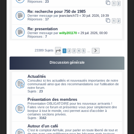
Réponses :
23
1
2
Re: recherche pour 750 de 1985
Dernier message par
jeanclanch73
«
30 juil. 2026, 19:39
Réponses :
17
1
2
Re: presentation
Dernier message par
willy201170
«
29 juil. 2026, 00:00
Réponses :
7
Page
1
sur
2339
Suivante
23389 Sujets
1
2
3
4
5
…
Discussion générale
Actualités
Consultez ici les actualités et nouveautés importantes de notre
communauté ainsi que des recommandations sur l'utilisation de
notre forum.
Sujets :
23
Présentation des membres
Présentation OBLIGATOIRE pour les nouveaux arrivants !
Faites vivre ce forum et présentez-vous pour simplement dire
bonjour à tout le monde, ceci permet aussi d'accéder à
certaines sections privées.
Sujets :
3162
Autour d'un café
C'est le comptoir AirHuile, pour parler en toute liberté de tout et
de rien avec une préférence pour les bécanes mais toujours