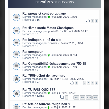
DERNIÈRES DISCUSSIONS
Re: pneus et contrebraquage
Dernier message par
jd
«
05 août 2026, 18:09
Réponses :
16
1
2
Re: 4ème sortie Motos Classiques
Dernier message par
gerald6610
«
05 août 2026, 16:47
Réponses :
6
Re: Indisponibilité du site
Dernier message par
scoach
«
05 août 2026, 08:51
Réponses :
6
Re: compteur
Dernier message par
jd
«
03 août 2026, 09:54
Réponses :
4
Re: Compatibilité échappement sur 750 88
Dernier message par
jd
«
02 août 2026, 10:19
Réponses :
5
Re: 7R89 début de l'aventure
Dernier message par
TimRider
«
31 juil. 2026, 22:06
Réponses :
97
1
4
5
6
7
…
Re: TU FAIS QUOI???
Dernier message par
jd
«
31 juil. 2026, 12:59
Réponses :
13750
1
914
915
916
917
…
Re: tete de fourche rouge noir 91
Dernier message par
jd
«
30 juil. 2026, 21:27