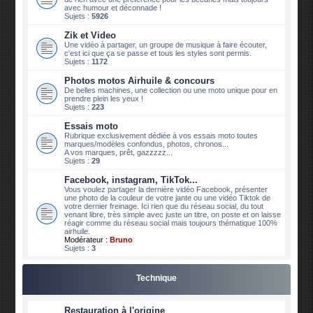
avec humour et déconnade !
Sujets :
5926
Zik et Video
Une vidéo à partager, un groupe de musique à faire écouter,
c'est ici que ça se passe et tous les styles sont permis.
Sujets :
1172
Photos motos Airhuile & concours
De belles machines, une collection ou une moto unique pour en
prendre plein les yeux !
Sujets :
223
Essais moto
Rubrique exclusivement dédiée à vos essais moto toutes
marques/modèles confondus, photos, chronos...
A vos marques, prêt, gazzzzz...
Sujets :
29
Facebook, instagram, TikTok...
Vous voulez partager la dernière vidéo Facebook, présenter
une photo de la couleur de votre jante ou une vidéo Tiktok de
votre dernier freinage. Ici rien que du réseau social, du tout
venant libre, très simple avec juste un titre, on poste et on laisse
réagir comme du réseau social mais toujours thématique 100%
airhuile.
Modérateur :
Bruno
Sujets :
3
Technique
Restauration à l'origine