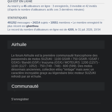
QUI EST EN LIGNE
Au total il y a
45
utilisateurs en ligne : 3 enregistrés, 0 invisible et 42 invités
(d’après le nombre d’utilisateurs actifs ces 3 dernières minutes)
STATISTIQUES
491252
messages •
24214
sujets •
10551
membres • Le membre enregistré le
plus récent est
gberthou
.
Le record du nombre d’utilisateurs en ligne est de
4205
, le 31 juil. 2026, 19:54
Airhuile
Le forum Airhuile est la première communauté francophone des
passionnés de motos SUZUKI : 1100 GSXR / 750 GSXR / GSXF /
GSXG / Bandit (GSF) / Inazuma (GSX) / MOTEURS: 1200 (1157) -
1100 (1127 - 1052) - 750 (749 - 748) - 600 (599). Des motos
désormais anciennes, collection et/ou "vintage" mais avec un
caractère incroyable graçe au légendaire bloc moteur SUZUKI
refroidi par air et huile.
Communauté
S’enregistrer