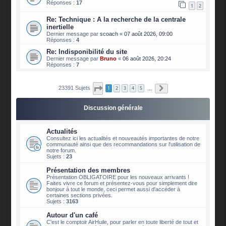
Réponses :
17
1
2
Re: Technique : A la recherche de la centrale
inertielle
Dernier message par
scoach
«
07 août 2026, 09:00
Réponses :
4
Re: Indisponibilité du site
Dernier message par
Bruno
«
06 août 2026, 20:24
Réponses :
7
Page
1
sur
2340
Suivante
23391 Sujets
1
2
3
4
5
…
Discussion générale
Actualités
Consultez ici les actualités et nouveautés importantes de notre
communauté ainsi que des recommandations sur l'utilisation de
notre forum.
Sujets :
23
Présentation des membres
Présentation OBLIGATOIRE pour les nouveaux arrivants !
Faites vivre ce forum et présentez-vous pour simplement dire
bonjour à tout le monde, ceci permet aussi d'accéder à
certaines sections privées.
Sujets :
3163
Autour d'un café
C'est le comptoir AirHuile, pour parler en toute liberté de tout et