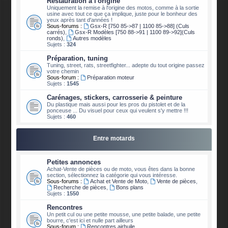
Restauration à l'origine
Uniquement la remise à l'origine des motos, comme à la sortie
usine avec tout ce que ça implique, juste pour le bonheur des
yeux après tant d'années !
Sous-forums :
Gsx-R [750 85->87 | 1100 85->88] (Culs
carrés)
,
Gsx-R Modèles [750 88->91 | 1100 89->92](Culs
ronds)
,
Autres modèles
Sujets :
324
Préparation, tuning
Tuning, street, rats, streetfighter... adepte du tout origine passez
votre chemin
Sous-forum :
Préparation moteur
Sujets :
1545
Carénages, stickers, carrosserie & peinture
Du plastique mais aussi pour les pros du pistolet et de la
ponceuse ... Du visuel pour ceux qui veulent s'y mettre !!!
Sujets :
460
Entre motards
Petites annonces
Achat-Vente de pièces ou de moto, vous êtes dans la bonne
section, sélectionnez la catégorie qui vous intéresse.
Sous-forums :
Achat et Vente de Moto
,
Vente de pièces
,
Recherche de pièces
,
Bons plans
Sujets :
1550
Rencontres
Un petit cul ou une petite mousse, une petite balade, une petite
bourre, c'est ici et nulle part ailleurs
Sous-forum :
Rencontres airhuile