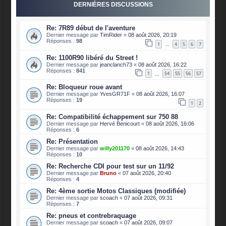
DERNIÈRES DISCUSSIONS
Re: 7R89 début de l'aventure
Dernier message par
TimRider
«
08 août 2026, 20:19
Réponses :
98
1
4
5
6
7
…
Re: 1100R90 libéré du Street !
Dernier message par
jeanclanch73
«
08 août 2026, 16:22
Réponses :
841
1
54
55
56
57
…
Re: Bloqueur roue avant
Dernier message par
YvesGR71F
«
08 août 2026, 16:07
Réponses :
19
1
2
Re: Compatibilité échappement sur 750 88
Dernier message par
Hervé Benicourt
«
08 août 2026, 16:06
Réponses :
6
Re: Présentation
Dernier message par
willy201170
«
08 août 2026, 14:43
Réponses :
10
Re: Recherche CDI pour test sur un 11/92
Dernier message par
Bruno
«
07 août 2026, 20:40
Réponses :
4
Re: 4ème sortie Motos Classiques (modifiée)
Dernier message par
scoach
«
07 août 2026, 09:31
Réponses :
7
Re: pneus et contrebraquage
Dernier message par
scoach
«
07 août 2026, 09:07