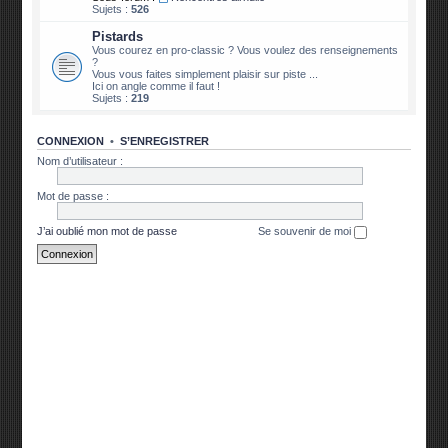
Sujets :
526
Pistards
Vous courez en pro-classic ? Vous voulez des renseignements
?
Vous vous faites simplement plaisir sur piste ...
Ici on angle comme il faut !
Sujets :
219
CONNEXION
•
S’ENREGISTRER
Nom d’utilisateur :
Mot de passe :
J’ai oublié mon mot de passe
Se souvenir de moi