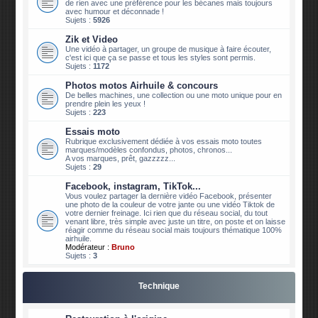
de rien avec une préférence pour les bécanes mais toujours
avec humour et déconnade !
Sujets :
5926
Zik et Video
Une vidéo à partager, un groupe de musique à faire écouter,
c'est ici que ça se passe et tous les styles sont permis.
Sujets :
1172
Photos motos Airhuile & concours
De belles machines, une collection ou une moto unique pour en
prendre plein les yeux !
Sujets :
223
Essais moto
Rubrique exclusivement dédiée à vos essais moto toutes
marques/modèles confondus, photos, chronos...
A vos marques, prêt, gazzzzz...
Sujets :
29
Facebook, instagram, TikTok...
Vous voulez partager la dernière vidéo Facebook, présenter
une photo de la couleur de votre jante ou une vidéo Tiktok de
votre dernier freinage. Ici rien que du réseau social, du tout
venant libre, très simple avec juste un titre, on poste et on laisse
réagir comme du réseau social mais toujours thématique 100%
airhuile.
Modérateur :
Bruno
Sujets :
3
Technique