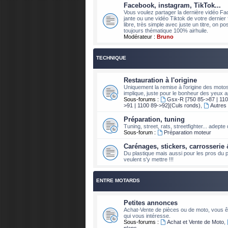
Facebook, instagram, TikTok...
Vous voulez partager la dernière vidéo Fa
jante ou une vidéo Tiktok de votre dernier 
libre, très simple avec juste un titre, on 
toujours thématique 100% airhuile.
Modérateur :
Bruno
TECHNIQUE
Restauration à l'origine
Uniquement la remise à l'origine des moto
implique, juste pour le bonheur des yeux a
Sous-forums :
Gsx-R [750 85->87 | 110
>91 | 1100 89->92](Culs ronds)
,
Autres
Préparation, tuning
Tuning, street, rats, streetfighter... adept
Sous-forum :
Préparation moteur
Carénages, stickers, carrosserie 
Du plastique mais aussi pour les pros du pi
veulent s'y mettre !!!
ENTRE MOTARDS
Petites annonces
Achat-Vente de pièces ou de moto, vous êt
qui vous intéresse.
Sous-forums :
Achat et Vente de Moto
,
plans