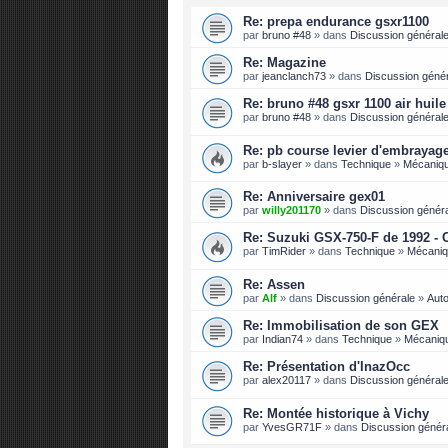
Re: prepa endurance gsxr1100
par
bruno #48
» dans
Discussion général
Re: Magazine
par
jeanclanch73
» dans
Discussion géné
Re: bruno #48 gsxr 1100 air huil
par
bruno #48
» dans
Discussion général
Re: pb course levier d'embraya
par
b-slayer
» dans
Technique
»
Mécaniq
Re: Anniversaire gex01
par
willy201170
» dans
Discussion génér
Re: Suzuki GSX-750-F de 1992 - 
par
TimRider
» dans
Technique
»
Mécani
Re: Assen
par
Alf
» dans
Discussion générale
»
Auto
Re: Immobilisation de son GEX
par
Indian74
» dans
Technique
»
Mécaniq
Re: Présentation d'InazOcc
par
alex20117
» dans
Discussion général
Re: Montée historique à Vichy
par
YvesGR71F
» dans
Discussion génér