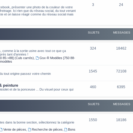
3
24
cebook, présenter une photo de la couleur de votre
freinage. Ici rien que du réseau social, du tout venant
poste et on laisse réagir comme du réseau social mais
SUJETS
MESSAGES
324
18462
s, comme à la sortie usine avec tout ce que ça
près tant d'années !
0 85->88] (Culs carrés)
,
Gsx-R Modèles [750 88-
 modèles
1545
72108
e du tout origine passez votre chemin
& peinture
460
6395
stolet et de la ponceuse ... Du visuel pour ceux qui
SUJETS
MESSAGES
1550
18186
es dans la bonne section, sélectionnez la catégorie
Vente de pièces
,
Recherche de pièces
,
Bons