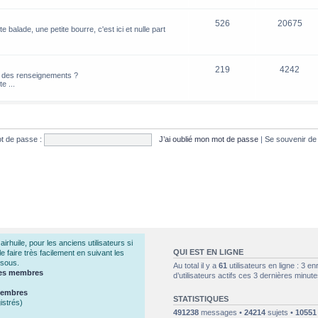
526
20675
e balade, une petite bourre, c'est ici et nulle part
219
4242
z des renseignements ?
e ...
t de passe :
J’ai oublié mon mot de passe
|
Se souvenir d
huile, pour les anciens utilisateurs si
QUI EST EN LIGNE
 faire très facilement en suivant les
ssous.
Au total il y a
61
utilisateurs en ligne : 3 en
 des membres
d’utilisateurs actifs ces 3 dernières minute
 membres
STATISTIQUES
istrés)
491238
messages •
24214
sujets •
10551