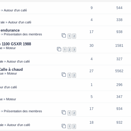
9
544
e
»
Autour d'un café
4
338
rale
»
Autour d'un café
e endurance
17
938
e
»
Présentation des membres
1
2
ge 1100 GSXR 1988
30
1581
ue
»
Moteur
1
2
3
4
327
ale
»
Autour d'un café
Calle à chaud
27
5562
que
»
Moteur
1
2
1
296
ur d'un café
5
347
ue
»
Moteur
17
934
e
»
Présentation des membres
1
2
18
932
ale
»
Autour d'un café
1
2