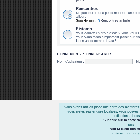
Rencontres
Un petit cul ou une petite mousse, une petit
ailleurs
Sous-forum :
Rencontres airhuile
Pistards
Vous courez en pro-classic ? Vous voule
Vous vous faites simplement plaisir sur pist
Ici on angle comme il faut !
CONNEXION
•
S’ENREGISTRER
Nom d’utilisateur :
Mo
Nous avons mis en place une carte des membres air
vous n'êtes pas encore localisés, vous pouvez le
indications ci-de
S'incrire sur la carte
puis
Voir la carte des
(Utilisateurs enreg