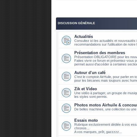
DISCUSSION GÉNÉRALE
Actualités
Consultez ici les actualités et nouveauté
recommandations sur l'utilisation de notre
Présentation des membres
Présentation OBLIGATOIRE pour les nouve
Faites vivre ce forum et présentez-vous p
permet aussi d'accéder à certaines sectio
Autour d'un café
C'est le comptoir AirHuile, pour parler en t
pour les bécanes mais toujours avec hum
Zik et Video
Une vidéo à partager, un groupe de musique
les styles sont permis.
Photos motos Airhuile & concou
De belles machines, une collection ou une
Essais moto
Rubrique exclusivement dédiée à vos ess
chronos...
A vos marques, prêt, gazzzzz...