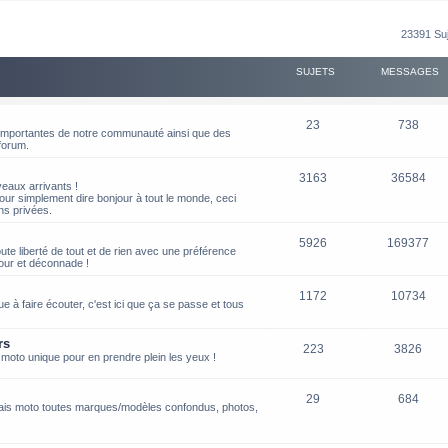
23391 Su
SUJETS
MESSAGES
23
738
s importantes de notre communauté ainsi que des
 forum.
3163
36584
aux arrivants !
our simplement dire bonjour à tout le monde, ceci
ns privées.
5926
169377
oute liberté de tout et de rien avec une préférence
our et déconnade !
1172
10734
 à faire écouter, c'est ici que ça se passe et tous
rs
223
3826
 moto unique pour en prendre plein les yeux !
29
684
ais moto toutes marques/modèles confondus, photos,