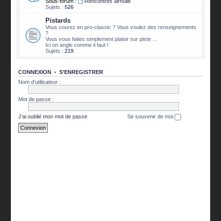
Sous-forum :
Rencontres airhuile
Sujets :
526
Pistards
Vous courez en pro-classic ? Vous voulez des renseignements
?
Vous vous faites simplement plaisir sur piste ...
Ici on angle comme il faut !
Sujets :
219
CONNEXION
•
S’ENREGISTRER
Nom d’utilisateur :
Mot de passe :
J’ai oublié mon mot de passe
Se souvenir de moi