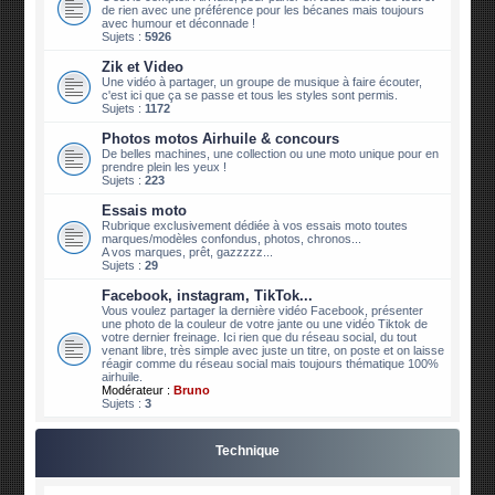
de rien avec une préférence pour les bécanes mais toujours
avec humour et déconnade !
Sujets :
5926
Zik et Video
Une vidéo à partager, un groupe de musique à faire écouter,
c'est ici que ça se passe et tous les styles sont permis.
Sujets :
1172
Photos motos Airhuile & concours
De belles machines, une collection ou une moto unique pour en
prendre plein les yeux !
Sujets :
223
Essais moto
Rubrique exclusivement dédiée à vos essais moto toutes
marques/modèles confondus, photos, chronos...
A vos marques, prêt, gazzzzz...
Sujets :
29
Facebook, instagram, TikTok...
Vous voulez partager la dernière vidéo Facebook, présenter
une photo de la couleur de votre jante ou une vidéo Tiktok de
votre dernier freinage. Ici rien que du réseau social, du tout
venant libre, très simple avec juste un titre, on poste et on laisse
réagir comme du réseau social mais toujours thématique 100%
airhuile.
Modérateur :
Bruno
Sujets :
3
Technique