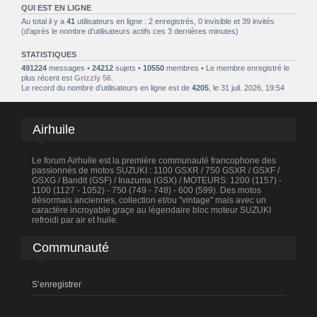
QUI EST EN LIGNE
Au total il y a
41
utilisateurs en ligne : 2 enregistrés, 0 invisible et 39 invités
(d’après le nombre d’utilisateurs actifs ces 3 dernières minutes)
STATISTIQUES
491224
messages •
24212
sujets •
10550
membres • Le membre enregistré le
plus récent est
Grizzly 56
.
Le record du nombre d’utilisateurs en ligne est de
4205
, le 31 juil. 2026, 19:54
Airhuile
Le forum Airhuile est la première communauté francophone des
passionnés de motos SUZUKI : 1100 GSXR / 750 GSXR / GSXF /
GSXG / Bandit (GSF) / Inazuma (GSX) / MOTEURS: 1200 (1157) -
1100 (1127 - 1052) - 750 (749 - 748) - 600 (599). Des motos
désormais anciennes, collection et/ou "vintage" mais avec un
caractère incroyable graçe au légendaire bloc moteur SUZUKI
refroidi par air et huile.
Communauté
S’enregistrer