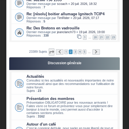
Dernier message par
scoach
«
20 juil. 2026, 18:32
Réponses :
7
Re: [résolu] boitier allumage Ignitech TCIP4
Dernier message par
TimRider
«
20 juil. 2026, 07:17
Réponses :
5
Re: Des Bretons en vadrouille
Dernier message par
jeanclanch73
«
19 juil. 2026, 19:00
Réponses :
338
1
20
21
22
23
…
Page
2
sur
2339
Précédente
Suivante
23389 Sujets
1
2
3
4
5
…
Discussion générale
Actualités
Consultez ici les actualités et nouveautés importantes de notre
communauté ainsi que des recommandations sur l'utilisation de
notre forum.
Sujets :
23
Présentation des membres
Présentation OBLIGATOIRE pour les nouveaux arrivants !
Faites vivre ce forum et présentez-vous pour simplement dire
bonjour à tout le monde, ceci permet aussi d'accéder à
certaines sections privées.
Sujets :
3162
Autour d'un café
C'est le comptoir AirHuile, pour parler en toute liberté de tout et