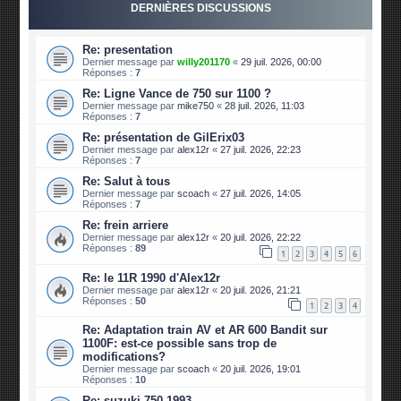
DERNIÈRES DISCUSSIONS
Re: presentation
Dernier message par
willy201170
«
29 juil. 2026, 00:00
Réponses :
7
Re: Ligne Vance de 750 sur 1100 ?
Dernier message par
mike750
«
28 juil. 2026, 11:03
Réponses :
7
Re: présentation de GilErix03
Dernier message par
alex12r
«
27 juil. 2026, 22:23
Réponses :
7
Re: Salut à tous
Dernier message par
scoach
«
27 juil. 2026, 14:05
Réponses :
7
Re: frein arriere
Dernier message par
alex12r
«
20 juil. 2026, 22:22
Réponses :
89
1
2
3
4
5
6
Re: le 11R 1990 d'Alex12r
Dernier message par
alex12r
«
20 juil. 2026, 21:21
Réponses :
50
1
2
3
4
Re: Adaptation train AV et AR 600 Bandit sur
1100F: est-ce possible sans trop de
modifications?
Dernier message par
scoach
«
20 juil. 2026, 19:01
Réponses :
10
Re: suzuki 750 1993