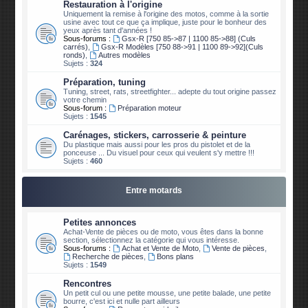
Restauration à l'origine
Uniquement la remise à l'origine des motos, comme à la sortie
usine avec tout ce que ça implique, juste pour le bonheur des
yeux après tant d'années !
Sous-forums :
Gsx-R [750 85->87 | 1100 85->88] (Culs
carrés)
,
Gsx-R Modèles [750 88->91 | 1100 89->92](Culs
ronds)
,
Autres modèles
Sujets :
324
Préparation, tuning
Tuning, street, rats, streetfighter... adepte du tout origine passez
votre chemin
Sous-forum :
Préparation moteur
Sujets :
1545
Carénages, stickers, carrosserie & peinture
Du plastique mais aussi pour les pros du pistolet et de la
ponceuse ... Du visuel pour ceux qui veulent s'y mettre !!!
Sujets :
460
Entre motards
Petites annonces
Achat-Vente de pièces ou de moto, vous êtes dans la bonne
section, sélectionnez la catégorie qui vous intéresse.
Sous-forums :
Achat et Vente de Moto
,
Vente de pièces
,
Recherche de pièces
,
Bons plans
Sujets :
1549
Rencontres
Un petit cul ou une petite mousse, une petite balade, une petite
bourre, c'est ici et nulle part ailleurs