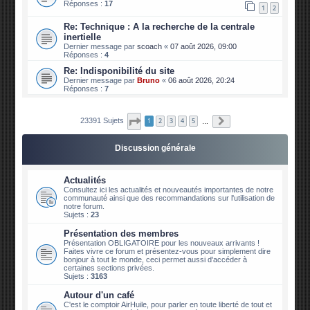
Réponses :
17
1
2
Re: Technique : A la recherche de la centrale
inertielle
Dernier message par
scoach
«
07 août 2026, 09:00
Réponses :
4
Re: Indisponibilité du site
Dernier message par
Bruno
«
06 août 2026, 20:24
Réponses :
7
Page
1
sur
2340
Suivante
23391 Sujets
1
2
3
4
5
…
Discussion générale
Actualités
Consultez ici les actualités et nouveautés importantes de notre
communauté ainsi que des recommandations sur l'utilisation de
notre forum.
Sujets :
23
Présentation des membres
Présentation OBLIGATOIRE pour les nouveaux arrivants !
Faites vivre ce forum et présentez-vous pour simplement dire
bonjour à tout le monde, ceci permet aussi d'accéder à
certaines sections privées.
Sujets :
3163
Autour d'un café
C'est le comptoir AirHuile, pour parler en toute liberté de tout et