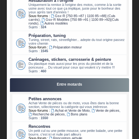
Restauration à l'origine
Uniquement la remise à l'origine des motos, comme à la sortie
usine avec tout ce que ça implique, juste pour le bonheur des
yeux après tant d'années !
Sous-forums :
Gsx-R [750 85->87 | 1100 85->88] (Culs
carrés)
,
Gsx-R Modèles [750 88->91 | 1100 89->92](Culs
ronds)
,
Autres modèles
Sujets :
324
Préparation, tuning
Tuning, street, rats, streetfighter... adepte du tout origine passez
votre chemin
Sous-forum :
Préparation moteur
Sujets :
1545
Carénages, stickers, carrosserie & peinture
Du plastique mais aussi pour les pros du pistolet et de la
ponceuse ... Du visuel pour ceux qui veulent s'y mettre !!!
Sujets :
460
Entre motards
Petites annonces
Achat-Vente de pièces ou de moto, vous êtes dans la bonne
section, sélectionnez la catégorie qui vous intéresse.
Sous-forums :
Achat et Vente de Moto
,
Vente de pièces
,
Recherche de pièces
,
Bons plans
Sujets :
1550
Rencontres
Un petit cul ou une petite mousse, une petite balade, une petite
bourre, c'est ici et nulle part ailleurs
Sous-forum :
Rencontres airhuile