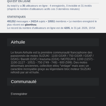
QUI EST EN LIGNE
Au total il y a
35
utilisateurs en ligne : 4 enregistrés, 0 invisible et 31 invités
(d’après le nombre d’utilisateurs actifs ces 3 dernières minutes)
STATISTIQUES
491252
messages •
24214
sujets •
10551
membres • Le membre enregistré le
plus récent est
gberthou
.
Le record du nombre d’utilisateurs en ligne est de
4205
, le 31 juil. 2026, 19:54
Airhuile
Le forum Airhuile est la première communauté francophone des
passionnés de motos SUZUKI : 1100 GSXR / 750 GSXR / GSXF /
GSXG / Bandit (GSF) / Inazuma (GSX) / MOTEURS: 1200 (1157) -
1100 (1127 - 1052) - 750 (749 - 748) - 600 (599). Des motos
désormais anciennes, collection et/ou "vintage" mais avec un
caractère incroyable graçe au légendaire bloc moteur SUZUKI
refroidi par air et huile.
Communauté
S’enregistrer