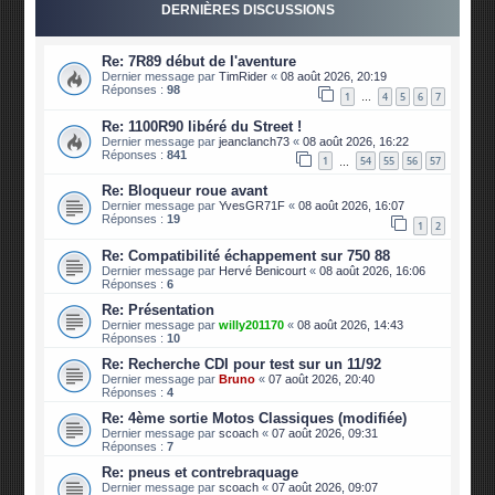
DERNIÈRES DISCUSSIONS
Re: 7R89 début de l'aventure
Dernier message par
TimRider
«
08 août 2026, 20:19
Réponses :
98
1
4
5
6
7
…
Re: 1100R90 libéré du Street !
Dernier message par
jeanclanch73
«
08 août 2026, 16:22
Réponses :
841
1
54
55
56
57
…
Re: Bloqueur roue avant
Dernier message par
YvesGR71F
«
08 août 2026, 16:07
Réponses :
19
1
2
Re: Compatibilité échappement sur 750 88
Dernier message par
Hervé Benicourt
«
08 août 2026, 16:06
Réponses :
6
Re: Présentation
Dernier message par
willy201170
«
08 août 2026, 14:43
Réponses :
10
Re: Recherche CDI pour test sur un 11/92
Dernier message par
Bruno
«
07 août 2026, 20:40
Réponses :
4
Re: 4ème sortie Motos Classiques (modifiée)
Dernier message par
scoach
«
07 août 2026, 09:31
Réponses :
7
Re: pneus et contrebraquage
Dernier message par
scoach
«
07 août 2026, 09:07