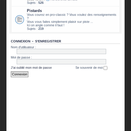
Sujets :
526
Pistards
Vous courez en pro-classic ? Vous voulez des renseignements
?
Vous vous faites simplement plaisir sur piste ...
Ici on angle comme il faut !
Sujets :
219
CONNEXION
•
S’ENREGISTRER
Nom d’utilisateur :
Mot de passe :
J’ai oublié mon mot de passe
Se souvenir de moi