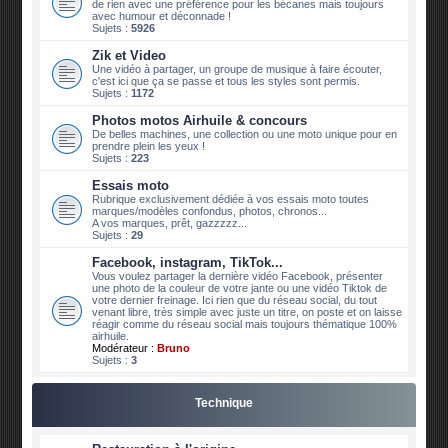
de rien avec une préférence pour les bécanes mais toujours
avec humour et déconnade !
Sujets :
5926
Zik et Video
Une vidéo à partager, un groupe de musique à faire écouter,
c'est ici que ça se passe et tous les styles sont permis.
Sujets :
1172
Photos motos Airhuile & concours
De belles machines, une collection ou une moto unique pour en
prendre plein les yeux !
Sujets :
223
Essais moto
Rubrique exclusivement dédiée à vos essais moto toutes
marques/modèles confondus, photos, chronos...
A vos marques, prêt, gazzzzz...
Sujets :
29
Facebook, instagram, TikTok...
Vous voulez partager la dernière vidéo Facebook, présenter
une photo de la couleur de votre jante ou une vidéo Tiktok de
votre dernier freinage. Ici rien que du réseau social, du tout
venant libre, très simple avec juste un titre, on poste et on laisse
réagir comme du réseau social mais toujours thématique 100%
airhuile.
Modérateur :
Bruno
Sujets :
3
Technique