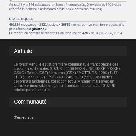
Au total il y a
644
utilisateurs en ligne : 4 enregistrés, 0 invisible et 640 invités
(d’après le nombre d’utilisateurs actifs ces 3 dernières minutes)
STATISTIQUES
491236
messages •
24214
sujets •
10551
membres • Le membre enregistré le
plus récent est
gberthou
.
Le record du nombre d’utilisateurs en ligne est de
4205
, le 31 juil. 2026, 19:54
Airhuile
Le forum Airhuile est la première communauté francophone des
passionnés de motos SUZUKI : 1100 GSXR / 750 GSXR / GSXF /
GSXG / Bandit (GSF) / Inazuma (GSX) / MOTEURS: 1200 (1157) -
1100 (1127 - 1052) - 750 (749 - 748) - 600 (599). Des motos
désormais anciennes, collection et/ou "vintage" mais avec un
caractère incroyable graçe au légendaire bloc moteur SUZUKI
refroidi par air et huile.
Communauté
S’enregistrer