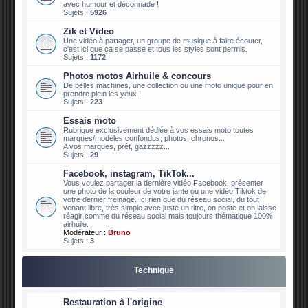
avec humour et déconnade !
Sujets :
5926
Zik et Video
Une vidéo à partager, un groupe de musique à faire écouter,
c'est ici que ça se passe et tous les styles sont permis.
Sujets :
1172
Photos motos Airhuile & concours
De belles machines, une collection ou une moto unique pour en
prendre plein les yeux !
Sujets :
223
Essais moto
Rubrique exclusivement dédiée à vos essais moto toutes
marques/modèles confondus, photos, chronos...
A vos marques, prêt, gazzzzz...
Sujets :
29
Facebook, instagram, TikTok...
Vous voulez partager la dernière vidéo Facebook, présenter
une photo de la couleur de votre jante ou une vidéo Tiktok de
votre dernier freinage. Ici rien que du réseau social, du tout
venant libre, très simple avec juste un titre, on poste et on laisse
réagir comme du réseau social mais toujours thématique 100%
airhuile.
Modérateur :
Bruno
Sujets :
3
Technique
Restauration à l'origine