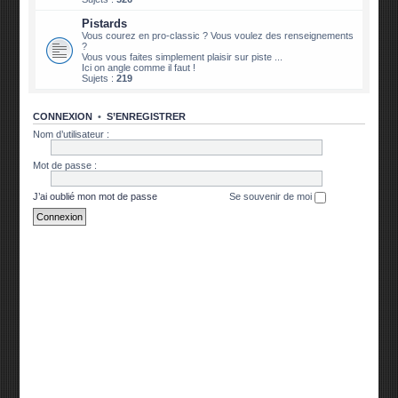
Pistards
Vous courez en pro-classic ? Vous voulez des renseignements
?
Vous vous faites simplement plaisir sur piste ...
Ici on angle comme il faut !
Sujets :
219
CONNEXION
•
S’ENREGISTRER
Nom d’utilisateur :
Mot de passe :
J’ai oublié mon mot de passe
Se souvenir de moi