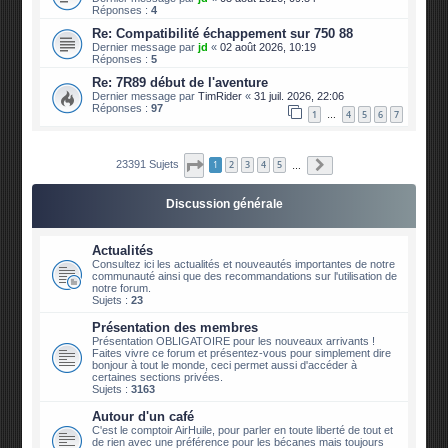
Réponses :
4
Re: Compatibilité échappement sur 750 88
Dernier message par
jd
«
02 août 2026, 10:19
Réponses :
5
Re: 7R89 début de l'aventure
Dernier message par
TimRider
«
31 juil. 2026, 22:06
Réponses :
97
1
4
5
6
7
…
Page
1
sur
2340
Suivante
23391 Sujets
1
2
3
4
5
…
Discussion générale
Actualités
Consultez ici les actualités et nouveautés importantes de notre
communauté ainsi que des recommandations sur l'utilisation de
notre forum.
Sujets :
23
Présentation des membres
Présentation OBLIGATOIRE pour les nouveaux arrivants !
Faites vivre ce forum et présentez-vous pour simplement dire
bonjour à tout le monde, ceci permet aussi d'accéder à
certaines sections privées.
Sujets :
3163
Autour d'un café
C'est le comptoir AirHuile, pour parler en toute liberté de tout et
de rien avec une préférence pour les bécanes mais toujours