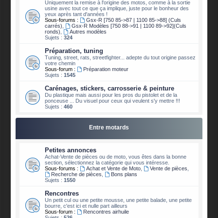
Uniquement la remise à l'origine des motos, comme à la sortie
usine avec tout ce que ça implique, juste pour le bonheur des
yeux après tant d'années !
Sous-forums :
Gsx-R [750 85->87 | 1100 85->88] (Culs
carrés)
,
Gsx-R Modèles [750 88->91 | 1100 89->92](Culs
ronds)
,
Autres modèles
Sujets :
324
Préparation, tuning
Tuning, street, rats, streetfighter... adepte du tout origine passez
votre chemin
Sous-forum :
Préparation moteur
Sujets :
1545
Carénages, stickers, carrosserie & peinture
Du plastique mais aussi pour les pros du pistolet et de la
ponceuse ... Du visuel pour ceux qui veulent s'y mettre !!!
Sujets :
460
Entre motards
Petites annonces
Achat-Vente de pièces ou de moto, vous êtes dans la bonne
section, sélectionnez la catégorie qui vous intéresse.
Sous-forums :
Achat et Vente de Moto
,
Vente de pièces
,
Recherche de pièces
,
Bons plans
Sujets :
1550
Rencontres
Un petit cul ou une petite mousse, une petite balade, une petite
bourre, c'est ici et nulle part ailleurs
Sous-forum :
Rencontres airhuile
Sujets :
526