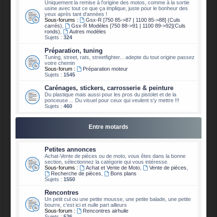
Uniquement la remise à l'origine des motos, comme à la sortie
usine avec tout ce que ça implique, juste pour le bonheur des
yeux après tant d'années !
Sous-forums :
Gsx-R [750 85->87 | 1100 85->88] (Culs
carrés)
,
Gsx-R Modèles [750 88->91 | 1100 89->92](Culs
ronds)
,
Autres modèles
Sujets :
324
Préparation, tuning
Tuning, street, rats, streetfighter... adepte du tout origine passez
votre chemin
Sous-forum :
Préparation moteur
Sujets :
1545
Carénages, stickers, carrosserie & peinture
Du plastique mais aussi pour les pros du pistolet et de la
ponceuse ... Du visuel pour ceux qui veulent s'y mettre !!!
Sujets :
460
Entre motards
Petites annonces
Achat-Vente de pièces ou de moto, vous êtes dans la bonne
section, sélectionnez la catégorie qui vous intéresse.
Sous-forums :
Achat et Vente de Moto
,
Vente de pièces
,
Recherche de pièces
,
Bons plans
Sujets :
1550
Rencontres
Un petit cul ou une petite mousse, une petite balade, une petite
bourre, c'est ici et nulle part ailleurs
Sous-forum :
Rencontres airhuile
Sujets :
526