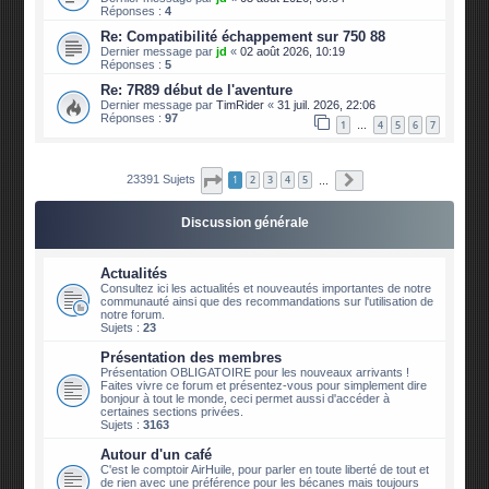
Réponses :
4
Re: Compatibilité échappement sur 750 88
Dernier message par
jd
«
02 août 2026, 10:19
Réponses :
5
Re: 7R89 début de l'aventure
Dernier message par
TimRider
«
31 juil. 2026, 22:06
Réponses :
97
1
4
5
6
7
…
Page
1
sur
2340
Suivante
23391 Sujets
1
2
3
4
5
…
Discussion générale
Actualités
Consultez ici les actualités et nouveautés importantes de notre
communauté ainsi que des recommandations sur l'utilisation de
notre forum.
Sujets :
23
Présentation des membres
Présentation OBLIGATOIRE pour les nouveaux arrivants !
Faites vivre ce forum et présentez-vous pour simplement dire
bonjour à tout le monde, ceci permet aussi d'accéder à
certaines sections privées.
Sujets :
3163
Autour d'un café
C'est le comptoir AirHuile, pour parler en toute liberté de tout et
de rien avec une préférence pour les bécanes mais toujours