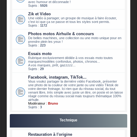
avec humour et déconnade !
Sujets :
5926
Zik et Video
Une vidéo à partager, un groupe de musique à faire écouter,
c'est ici que ça se passe et tous les styles sont permis.
Sujets :
1172
Photos motos Airhuile & concours
De belles machines, une collection ou une moto unique pour en
prendre plein les yeux !
Sujets :
223
Essais moto
Rubrique exclusivement dédiée à vos essais moto toutes
marques/modèles confondus, photos, chronos...
A vos marques, prêt, gazzzzz...
Sujets :
29
Facebook, instagram, TikTok...
Vous voulez partager la dernière vidéo Facebook, présenter
une photo de la couleur de votre jante ou une vidéo Tiktok de
votre dernier freinage. Ici rien que du réseau social, du tout
venant libre, très simple avec juste un titre, on poste et on laisse
réagir comme du réseau social mais toujours thématique 100%
airhuile.
Modérateur :
Bruno
Sujets :
3
Technique
Restauration à l'origine