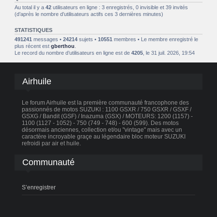
Au total il y a
42
utilisateurs en ligne : 3 enregistrés, 0 invisible et 39 invités
(d’après le nombre d’utilisateurs actifs ces 3 dernières minutes)
STATISTIQUES
491241
messages •
24214
sujets •
10551
membres • Le membre enregistré le
plus récent est
gberthou
.
Le record du nombre d’utilisateurs en ligne est de
4205
, le 31 juil. 2026, 19:54
Airhuile
Le forum Airhuile est la première communauté francophone des
passionnés de motos SUZUKI : 1100 GSXR / 750 GSXR / GSXF /
GSXG / Bandit (GSF) / Inazuma (GSX) / MOTEURS: 1200 (1157) -
1100 (1127 - 1052) - 750 (749 - 748) - 600 (599). Des motos
désormais anciennes, collection et/ou "vintage" mais avec un
caractère incroyable graçe au légendaire bloc moteur SUZUKI
refroidi par air et huile.
Communauté
S’enregistrer