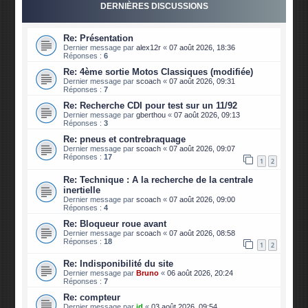
DERNIÈRES DISCUSSIONS
Re: Présentation
Dernier message par
alex12r
«
07 août 2026, 18:36
Réponses :
6
Re: 4ème sortie Motos Classiques (modifiée)
Dernier message par
scoach
«
07 août 2026, 09:31
Réponses :
7
Re: Recherche CDI pour test sur un 11/92
Dernier message par
gberthou
«
07 août 2026, 09:13
Réponses :
3
Re: pneus et contrebraquage
Dernier message par
scoach
«
07 août 2026, 09:07
Réponses :
17
1
2
Re: Technique : A la recherche de la centrale
inertielle
Dernier message par
scoach
«
07 août 2026, 09:00
Réponses :
4
Re: Bloqueur roue avant
Dernier message par
scoach
«
07 août 2026, 08:58
Réponses :
18
1
2
Re: Indisponibilité du site
Dernier message par
Bruno
«
06 août 2026, 20:24
Réponses :
7
Re: compteur
Dernier message par
jd
«
03 août 2026, 09:54