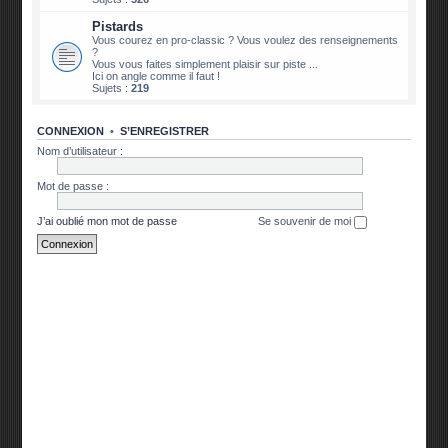
Pistards
Vous courez en pro-classic ? Vous voulez des renseignements
?
Vous vous faites simplement plaisir sur piste ...
Ici on angle comme il faut !
Sujets :
219
CONNEXION
•
S’ENREGISTRER
Nom d’utilisateur :
Mot de passe :
J’ai oublié mon mot de passe
Se souvenir de moi