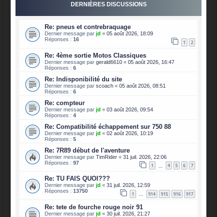
DERNIÈRES DISCUSSIONS
Re: pneus et contrebraquage
Dernier message par
jd
«
05 août 2026, 18:09
Réponses :
16
1
2
Re: 4ème sortie Motos Classiques
Dernier message par
gerald6610
«
05 août 2026, 16:47
Réponses :
6
Re: Indisponibilité du site
Dernier message par
scoach
«
05 août 2026, 08:51
Réponses :
6
Re: compteur
Dernier message par
jd
«
03 août 2026, 09:54
Réponses :
4
Re: Compatibilité échappement sur 750 88
Dernier message par
jd
«
02 août 2026, 10:19
Réponses :
5
Re: 7R89 début de l'aventure
Dernier message par
TimRider
«
31 juil. 2026, 22:06
Réponses :
97
1
4
5
6
7
…
Re: TU FAIS QUOI???
Dernier message par
jd
«
31 juil. 2026, 12:59
Réponses :
13750
1
914
915
916
917
…
Re: tete de fourche rouge noir 91
Dernier message par
jd
«
30 juil. 2026, 21:27