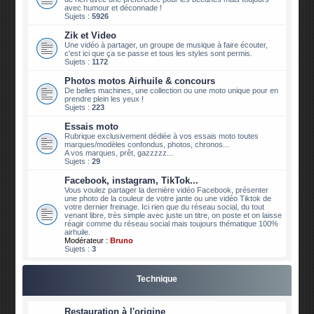
avec humour et déconnade !
Sujets :
5926
Zik et Video
Une vidéo à partager, un groupe de musique à faire écouter,
c'est ici que ça se passe et tous les styles sont permis.
Sujets :
1172
Photos motos Airhuile & concours
De belles machines, une collection ou une moto unique pour en
prendre plein les yeux !
Sujets :
223
Essais moto
Rubrique exclusivement dédiée à vos essais moto toutes
marques/modèles confondus, photos, chronos...
A vos marques, prêt, gazzzzz...
Sujets :
29
Facebook, instagram, TikTok...
Vous voulez partager la dernière vidéo Facebook, présenter
une photo de la couleur de votre jante ou une vidéo Tiktok de
votre dernier freinage. Ici rien que du réseau social, du tout
venant libre, très simple avec juste un titre, on poste et on laisse
réagir comme du réseau social mais toujours thématique 100%
airhuile.
Modérateur :
Bruno
Sujets :
3
Technique
Restauration à l'origine