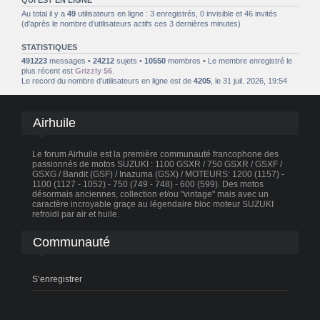
Au total il y a
49
utilisateurs en ligne : 3 enregistrés, 0 invisible et 46 invités
(d’après le nombre d’utilisateurs actifs ces 3 dernières minutes)
STATISTIQUES
491223
messages •
24212
sujets •
10550
membres • Le membre enregistré le
plus récent est
Grizzly 56
.
Le record du nombre d’utilisateurs en ligne est de
4205
, le 31 juil. 2026, 19:54
Airhuile
Le forum Airhuile est la première communauté francophone des
passionnés de motos SUZUKI : 1100 GSXR / 750 GSXR / GSXF /
GSXG / Bandit (GSF) / Inazuma (GSX) / MOTEURS: 1200 (1157) -
1100 (1127 - 1052) - 750 (749 - 748) - 600 (599). Des motos
désormais anciennes, collection et/ou "vintage" mais avec un
caractère incroyable graçe au légendaire bloc moteur SUZUKI
refroidi par air et huile.
Communauté
S’enregistrer