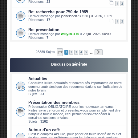
Réponses :
23
1
2
Re: recherche pour 750 de 1985
Dernier message par
jeanclanch73
«
30 juil. 2026, 19:39
Réponses :
17
1
2
Re: presentation
Dernier message par
willy201170
«
29 juil. 2026, 00:00
Réponses :
7
Page
1
sur
2339
Suivante
23389 Sujets
1
2
3
4
5
…
Discussion générale
Actualités
Consultez ici les actualités et nouveautés importantes de notre
communauté ainsi que des recommandations sur l'utilisation de
notre forum.
Sujets :
23
Présentation des membres
Présentation OBLIGATOIRE pour les nouveaux arrivants !
Faites vivre ce forum et présentez-vous pour simplement dire
bonjour à tout le monde, ceci permet aussi d'accéder à
certaines sections privées.
Sujets :
3162
Autour d'un café
C'est le comptoir AirHuile, pour parler en toute liberté de tout et
de rien avec une préférence pour les bécanes mais toujours