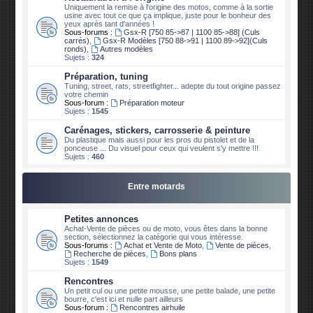
Uniquement la remise à l'origine des motos, comme à la sortie
usine avec tout ce que ça implique, juste pour le bonheur des
yeux après tant d'années !
Sous-forums :
Gsx-R [750 85->87 | 1100 85->88] (Culs
carrés)
,
Gsx-R Modèles [750 88->91 | 1100 89->92](Culs
ronds)
,
Autres modèles
Sujets :
324
Préparation, tuning
Tuning, street, rats, streetfighter... adepte du tout origine passez
votre chemin
Sous-forum :
Préparation moteur
Sujets :
1545
Carénages, stickers, carrosserie & peinture
Du plastique mais aussi pour les pros du pistolet et de la
ponceuse ... Du visuel pour ceux qui veulent s'y mettre !!!
Sujets :
460
Entre motards
Petites annonces
Achat-Vente de pièces ou de moto, vous êtes dans la bonne
section, sélectionnez la catégorie qui vous intéresse.
Sous-forums :
Achat et Vente de Moto
,
Vente de pièces
,
Recherche de pièces
,
Bons plans
Sujets :
1549
Rencontres
Un petit cul ou une petite mousse, une petite balade, une petite
bourre, c'est ici et nulle part ailleurs
Sous-forum :
Rencontres airhuile