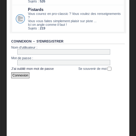
Sujets :
526
Pistards
Vous courez en pro-classic ? Vous voulez des renseignements
?
Vous vous faites simplement plaisir sur piste ...
Ici on angle comme il faut !
Sujets :
219
CONNEXION
•
S’ENREGISTRER
Nom d’utilisateur :
Mot de passe :
J’ai oublié mon mot de passe
Se souvenir de moi