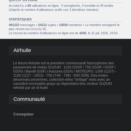
Au total il y a
50
utilisateurs en ligne : 5 enregistrés, 0 invisible et 45 invités
(d’après le nombre d’utilisateurs actifs ces 3 dernières minutes)
STATISTIQUES
491223
messages •
24212
sujets •
10550
membres • Le membre enregistré le
plus récent est
Grizzly 56
.
Le record du nombre d’utilisateurs en ligne est de
4205
, le 31 juil. 2026, 19:54
Airhuile
Le forum Airhuile est la première communauté francophone des
passionnés de motos SUZUKI : 1100 GSXR / 750 GSXR / GSXF /
GSXG / Bandit (GSF) / Inazuma (GSX) / MOTEURS: 1200 (1157) -
1100 (1127 - 1052) - 750 (749 - 748) - 600 (599). Des motos
désormais anciennes, collection et/ou "vintage" mais avec un
caractère incroyable graçe au légendaire bloc moteur SUZUKI
refroidi par air et huile.
Communauté
S’enregistrer