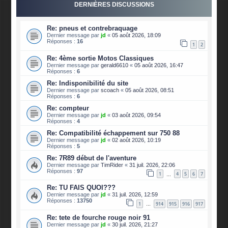
DERNIÈRES DISCUSSIONS
Re: pneus et contrebraquage
Dernier message par
jd
«
05 août 2026, 18:09
Réponses :
16
1
2
Re: 4ème sortie Motos Classiques
Dernier message par
gerald6610
«
05 août 2026, 16:47
Réponses :
6
Re: Indisponibilité du site
Dernier message par
scoach
«
05 août 2026, 08:51
Réponses :
6
Re: compteur
Dernier message par
jd
«
03 août 2026, 09:54
Réponses :
4
Re: Compatibilité échappement sur 750 88
Dernier message par
jd
«
02 août 2026, 10:19
Réponses :
5
Re: 7R89 début de l'aventure
Dernier message par
TimRider
«
31 juil. 2026, 22:06
Réponses :
97
1
4
5
6
7
…
Re: TU FAIS QUOI???
Dernier message par
jd
«
31 juil. 2026, 12:59
Réponses :
13750
1
914
915
916
917
…
Re: tete de fourche rouge noir 91
Dernier message par
jd
«
30 juil. 2026, 21:27