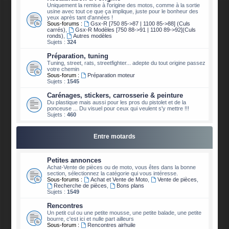
Uniquement la remise à l'origine des motos, comme à la sortie
usine avec tout ce que ça implique, juste pour le bonheur des
yeux après tant d'années !
Sous-forums :
Gsx-R [750 85->87 | 1100 85->88] (Culs
carrés)
,
Gsx-R Modèles [750 88->91 | 1100 89->92](Culs
ronds)
,
Autres modèles
Sujets :
324
Préparation, tuning
Tuning, street, rats, streetfighter... adepte du tout origine passez
votre chemin
Sous-forum :
Préparation moteur
Sujets :
1545
Carénages, stickers, carrosserie & peinture
Du plastique mais aussi pour les pros du pistolet et de la
ponceuse ... Du visuel pour ceux qui veulent s'y mettre !!!
Sujets :
460
Entre motards
Petites annonces
Achat-Vente de pièces ou de moto, vous êtes dans la bonne
section, sélectionnez la catégorie qui vous intéresse.
Sous-forums :
Achat et Vente de Moto
,
Vente de pièces
,
Recherche de pièces
,
Bons plans
Sujets :
1549
Rencontres
Un petit cul ou une petite mousse, une petite balade, une petite
bourre, c'est ici et nulle part ailleurs
Sous-forum :
Rencontres airhuile