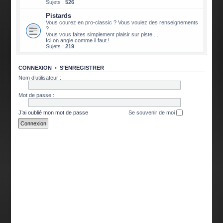
Sujets :
526
Pistards
Vous courez en pro-classic ? Vous voulez des renseignements
?
Vous vous faites simplement plaisir sur piste ...
Ici on angle comme il faut !
Sujets :
219
CONNEXION
•
S’ENREGISTRER
Nom d’utilisateur :
Mot de passe :
J’ai oublié mon mot de passe
Se souvenir de moi