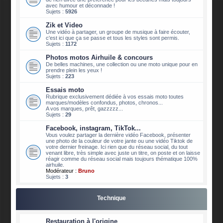
avec humour et déconnade !
Sujets :
5926
Zik et Video
Une vidéo à partager, un groupe de musique à faire écouter,
c'est ici que ça se passe et tous les styles sont permis.
Sujets :
1172
Photos motos Airhuile & concours
De belles machines, une collection ou une moto unique pour en
prendre plein les yeux !
Sujets :
223
Essais moto
Rubrique exclusivement dédiée à vos essais moto toutes
marques/modèles confondus, photos, chronos...
A vos marques, prêt, gazzzzz...
Sujets :
29
Facebook, instagram, TikTok...
Vous voulez partager la dernière vidéo Facebook, présenter
une photo de la couleur de votre jante ou une vidéo Tiktok de
votre dernier freinage. Ici rien que du réseau social, du tout
venant libre, très simple avec juste un titre, on poste et on laisse
réagir comme du réseau social mais toujours thématique 100%
airhuile.
Modérateur :
Bruno
Sujets :
3
Technique
Restauration à l'origine