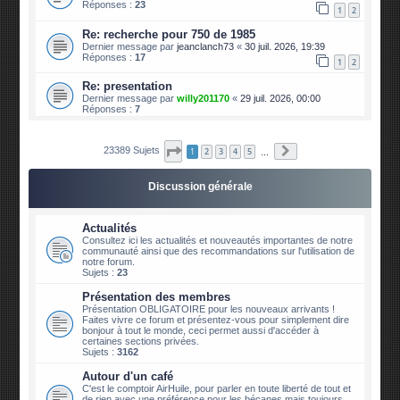
Réponses :
23
1
2
Re: recherche pour 750 de 1985
Dernier message par
jeanclanch73
«
30 juil. 2026, 19:39
Réponses :
17
1
2
Re: presentation
Dernier message par
willy201170
«
29 juil. 2026, 00:00
Réponses :
7
Page
1
sur
2339
Suivante
23389 Sujets
1
2
3
4
5
…
Discussion générale
Actualités
Consultez ici les actualités et nouveautés importantes de notre
communauté ainsi que des recommandations sur l'utilisation de
notre forum.
Sujets :
23
Présentation des membres
Présentation OBLIGATOIRE pour les nouveaux arrivants !
Faites vivre ce forum et présentez-vous pour simplement dire
bonjour à tout le monde, ceci permet aussi d'accéder à
certaines sections privées.
Sujets :
3162
Autour d'un café
C'est le comptoir AirHuile, pour parler en toute liberté de tout et
de rien avec une préférence pour les bécanes mais toujours