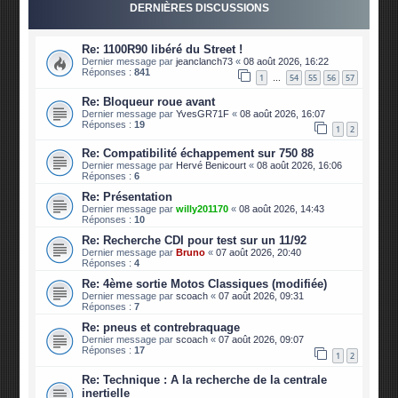
DERNIÈRES DISCUSSIONS
Re: 1100R90 libéré du Street !
Dernier message par
jeanclanch73
«
08 août 2026, 16:22
Réponses :
841
1
54
55
56
57
…
Re: Bloqueur roue avant
Dernier message par
YvesGR71F
«
08 août 2026, 16:07
Réponses :
19
1
2
Re: Compatibilité échappement sur 750 88
Dernier message par
Hervé Benicourt
«
08 août 2026, 16:06
Réponses :
6
Re: Présentation
Dernier message par
willy201170
«
08 août 2026, 14:43
Réponses :
10
Re: Recherche CDI pour test sur un 11/92
Dernier message par
Bruno
«
07 août 2026, 20:40
Réponses :
4
Re: 4ème sortie Motos Classiques (modifiée)
Dernier message par
scoach
«
07 août 2026, 09:31
Réponses :
7
Re: pneus et contrebraquage
Dernier message par
scoach
«
07 août 2026, 09:07
Réponses :
17
1
2
Re: Technique : A la recherche de la centrale
inertielle