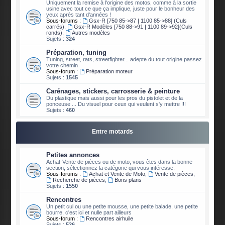
Uniquement la remise à l'origine des motos, comme à la sortie
usine avec tout ce que ça implique, juste pour le bonheur des
yeux après tant d'années !
Sous-forums :
Gsx-R [750 85->87 | 1100 85->88] (Culs
carrés)
,
Gsx-R Modèles [750 88->91 | 1100 89->92](Culs
ronds)
,
Autres modèles
Sujets :
324
Préparation, tuning
Tuning, street, rats, streetfighter... adepte du tout origine passez
votre chemin
Sous-forum :
Préparation moteur
Sujets :
1545
Carénages, stickers, carrosserie & peinture
Du plastique mais aussi pour les pros du pistolet et de la
ponceuse ... Du visuel pour ceux qui veulent s'y mettre !!!
Sujets :
460
Entre motards
Petites annonces
Achat-Vente de pièces ou de moto, vous êtes dans la bonne
section, sélectionnez la catégorie qui vous intéresse.
Sous-forums :
Achat et Vente de Moto
,
Vente de pièces
,
Recherche de pièces
,
Bons plans
Sujets :
1550
Rencontres
Un petit cul ou une petite mousse, une petite balade, une petite
bourre, c'est ici et nulle part ailleurs
Sous-forum :
Rencontres airhuile
Sujets :
526