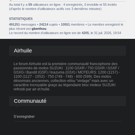
Au total il y a
59
utilisateurs en ligne : 4 enregistrés, 0 invisible et 55 invités
(d’après le nombre d’utilisateurs actifs ces 3 dernières minutes)
STATISTIQUES
491251
messages •
24214
sujets •
10551
membres • Le membre enregistré le
plus récent est
gberthou
.
Le record du nombre d’utilisateurs en ligne est de
4205
, le 31 juil. 2026, 19:54
Airhuile
Le forum Airhuile est la première communauté francophone des
passionnés de motos SUZUKI : 1100 GSXR / 750 GSXR / GSXF /
GSXG / Bandit (GSF) / Inazuma (GSX) / MOTEURS: 1200 (1157) -
1100 (1127 - 1052) - 750 (749 - 748) - 600 (599). Des motos
désormais anciennes, collection et/ou "vintage" mais avec un
caractère incroyable graçe au légendaire bloc moteur SUZUKI
refroidi par air et huile.
Communauté
S’enregistrer