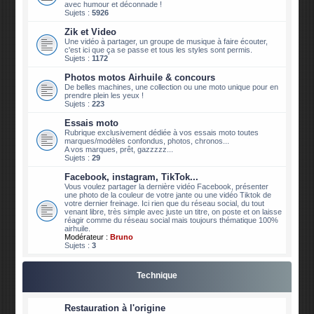
avec humour et déconnade !
Sujets :
5926
Zik et Video
Une vidéo à partager, un groupe de musique à faire écouter,
c'est ici que ça se passe et tous les styles sont permis.
Sujets :
1172
Photos motos Airhuile & concours
De belles machines, une collection ou une moto unique pour en
prendre plein les yeux !
Sujets :
223
Essais moto
Rubrique exclusivement dédiée à vos essais moto toutes
marques/modèles confondus, photos, chronos...
A vos marques, prêt, gazzzzz...
Sujets :
29
Facebook, instagram, TikTok...
Vous voulez partager la dernière vidéo Facebook, présenter
une photo de la couleur de votre jante ou une vidéo Tiktok de
votre dernier freinage. Ici rien que du réseau social, du tout
venant libre, très simple avec juste un titre, on poste et on laisse
réagir comme du réseau social mais toujours thématique 100%
airhuile.
Modérateur :
Bruno
Sujets :
3
Technique
Restauration à l'origine