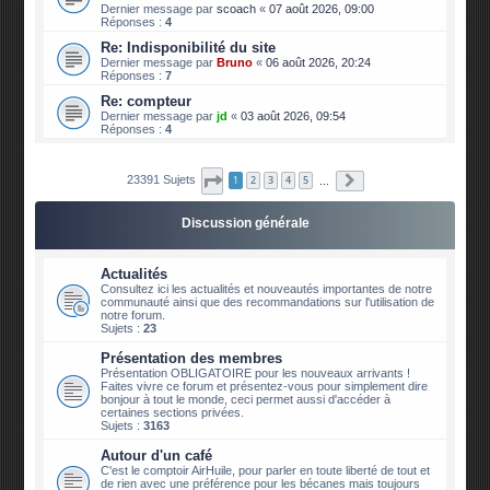
Dernier message par
scoach
«
07 août 2026, 09:00
Réponses :
4
Re: Indisponibilité du site
Dernier message par
Bruno
«
06 août 2026, 20:24
Réponses :
7
Re: compteur
Dernier message par
jd
«
03 août 2026, 09:54
Réponses :
4
Page
1
sur
2340
Suivante
23391 Sujets
1
2
3
4
5
…
Discussion générale
Actualités
Consultez ici les actualités et nouveautés importantes de notre
communauté ainsi que des recommandations sur l'utilisation de
notre forum.
Sujets :
23
Présentation des membres
Présentation OBLIGATOIRE pour les nouveaux arrivants !
Faites vivre ce forum et présentez-vous pour simplement dire
bonjour à tout le monde, ceci permet aussi d'accéder à
certaines sections privées.
Sujets :
3163
Autour d'un café
C'est le comptoir AirHuile, pour parler en toute liberté de tout et
de rien avec une préférence pour les bécanes mais toujours