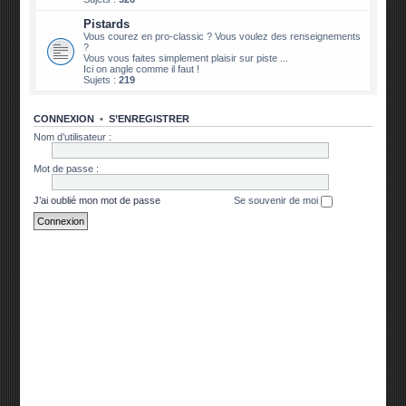
Pistards
Vous courez en pro-classic ? Vous voulez des renseignements
?
Vous vous faites simplement plaisir sur piste ...
Ici on angle comme il faut !
Sujets :
219
CONNEXION
•
S’ENREGISTRER
Nom d’utilisateur :
Mot de passe :
J’ai oublié mon mot de passe
Se souvenir de moi