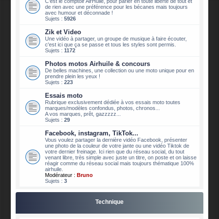
C'est le comptoir AirHuile, pour parler en toute liberté de tout et
de rien avec une préférence pour les bécanes mais toujours
avec humour et déconnade !
Sujets :
5926
Zik et Video
Une vidéo à partager, un groupe de musique à faire écouter,
c'est ici que ça se passe et tous les styles sont permis.
Sujets :
1172
Photos motos Airhuile & concours
De belles machines, une collection ou une moto unique pour en
prendre plein les yeux !
Sujets :
223
Essais moto
Rubrique exclusivement dédiée à vos essais moto toutes
marques/modèles confondus, photos, chronos...
A vos marques, prêt, gazzzzz...
Sujets :
29
Facebook, instagram, TikTok...
Vous voulez partager la dernière vidéo Facebook, présenter
une photo de la couleur de votre jante ou une vidéo Tiktok de
votre dernier freinage. Ici rien que du réseau social, du tout
venant libre, très simple avec juste un titre, on poste et on laisse
réagir comme du réseau social mais toujours thématique 100%
airhuile.
Modérateur :
Bruno
Sujets :
3
Technique