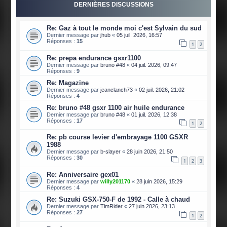
DERNIÈRES DISCUSSIONS
Re: Gaz à tout le monde moi c'est Sylvain du sud
Dernier message par
jhub
«
05 juil. 2026, 16:57
Réponses :
15
1
2
Re: prepa endurance gsxr1100
Dernier message par
bruno #48
«
04 juil. 2026, 09:47
Réponses :
9
Re: Magazine
Dernier message par
jeanclanch73
«
02 juil. 2026, 21:02
Réponses :
4
Re: bruno #48 gsxr 1100 air huile endurance
Dernier message par
bruno #48
«
01 juil. 2026, 12:38
Réponses :
17
1
2
Re: pb course levier d'embrayage 1100 GSXR
1988
Dernier message par
b-slayer
«
28 juin 2026, 21:50
Réponses :
30
1
2
3
Re: Anniversaire gex01
Dernier message par
willy201170
«
28 juin 2026, 15:29
Réponses :
4
Re: Suzuki GSX-750-F de 1992 - Calle à chaud
Dernier message par
TimRider
«
27 juin 2026, 23:13
Réponses :
27
1
2