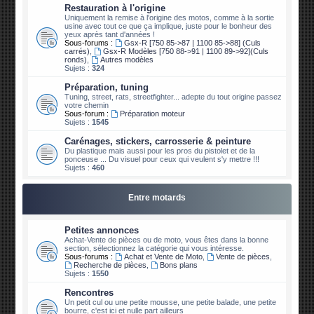
Restauration à l'origine
Uniquement la remise à l'origine des motos, comme à la sortie
usine avec tout ce que ça implique, juste pour le bonheur des
yeux après tant d'années !
Sous-forums :
Gsx-R [750 85->87 | 1100 85->88] (Culs
carrés)
,
Gsx-R Modèles [750 88->91 | 1100 89->92](Culs
ronds)
,
Autres modèles
Sujets :
324
Préparation, tuning
Tuning, street, rats, streetfighter... adepte du tout origine passez
votre chemin
Sous-forum :
Préparation moteur
Sujets :
1545
Carénages, stickers, carrosserie & peinture
Du plastique mais aussi pour les pros du pistolet et de la
ponceuse ... Du visuel pour ceux qui veulent s'y mettre !!!
Sujets :
460
Entre motards
Petites annonces
Achat-Vente de pièces ou de moto, vous êtes dans la bonne
section, sélectionnez la catégorie qui vous intéresse.
Sous-forums :
Achat et Vente de Moto
,
Vente de pièces
,
Recherche de pièces
,
Bons plans
Sujets :
1550
Rencontres
Un petit cul ou une petite mousse, une petite balade, une petite
bourre, c'est ici et nulle part ailleurs