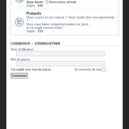
Sous-forum :
Rencontres airhuile
Sujets :
526
Pistards
Vous courez en pro-classic ? Vous voulez des renseignements
?
Vous vous faites simplement plaisir sur piste ...
Ici on angle comme il faut !
Sujets :
219
CONNEXION
•
S’ENREGISTRER
Nom d’utilisateur :
Mot de passe :
J’ai oublié mon mot de passe
Se souvenir de moi