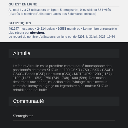
QUI EST EN LIGNE
Au total il y a
73
utilisateurs en ligne : 5 enregistrés, 0 invisible et 68 invités
(d’après le nombre d’utilisateurs actifs ces 3 dernières minutes)
STATISTIQUES
491247
messages •
24214
sujets •
10551
membres • Le membre enregistré le
plus récent est
gberthou
.
Le record du nombre d’utilisateurs en ligne est de
4205
, le 31 juil. 2026, 19:54
Airhuile
Le forum Airhuile est la première communauté francophone des
passionnés de motos SUZUKI : 1100 GSXR / 750 GSXR / GSXF /
GSXG / Bandit (GSF) / Inazuma (GSX) / MOTEURS: 1200 (1157) -
1100 (1127 - 1052) - 750 (749 - 748) - 600 (599). Des motos
désormais anciennes, collection et/ou "vintage" mais avec un
caractère incroyable graçe au légendaire bloc moteur SUZUKI
refroidi par air et huile.
Communauté
S’enregistrer