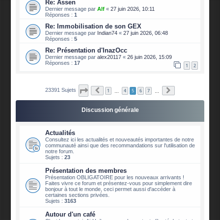
Re: Assen
Dernier message par
Alf
«
27 juin 2026, 10:11
Réponses :
1
Re: Immobilisation de son GEX
Dernier message par
Indian74
«
27 juin 2026, 06:48
Réponses :
5
Re: Présentation d'InazOcc
Dernier message par
alex20117
«
26 juin 2026, 15:09
Réponses :
17
1
2
Page
5
sur
2340
Précédente
Suivante
23391 Sujets
1
4
5
6
7
…
…
Discussion générale
Actualités
Consultez ici les actualités et nouveautés importantes de notre
communauté ainsi que des recommandations sur l'utilisation de
notre forum.
Sujets :
23
Présentation des membres
Présentation OBLIGATOIRE pour les nouveaux arrivants !
Faites vivre ce forum et présentez-vous pour simplement dire
bonjour à tout le monde, ceci permet aussi d'accéder à
certaines sections privées.
Sujets :
3163
Autour d'un café