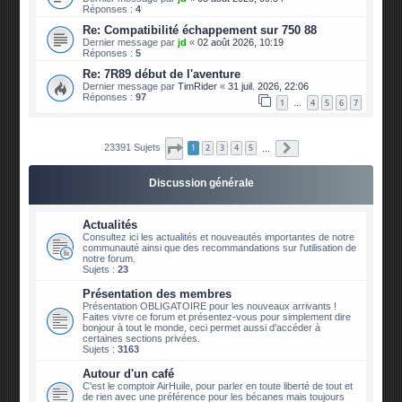
Réponses :
4
Re: Compatibilité échappement sur 750 88
Dernier message par
jd
«
02 août 2026, 10:19
Réponses :
5
Re: 7R89 début de l'aventure
Dernier message par
TimRider
«
31 juil. 2026, 22:06
Réponses :
97
1
4
5
6
7
…
Page
1
sur
2340
Suivante
23391 Sujets
1
2
3
4
5
…
Discussion générale
Actualités
Consultez ici les actualités et nouveautés importantes de notre
communauté ainsi que des recommandations sur l'utilisation de
notre forum.
Sujets :
23
Présentation des membres
Présentation OBLIGATOIRE pour les nouveaux arrivants !
Faites vivre ce forum et présentez-vous pour simplement dire
bonjour à tout le monde, ceci permet aussi d'accéder à
certaines sections privées.
Sujets :
3163
Autour d'un café
C'est le comptoir AirHuile, pour parler en toute liberté de tout et
de rien avec une préférence pour les bécanes mais toujours