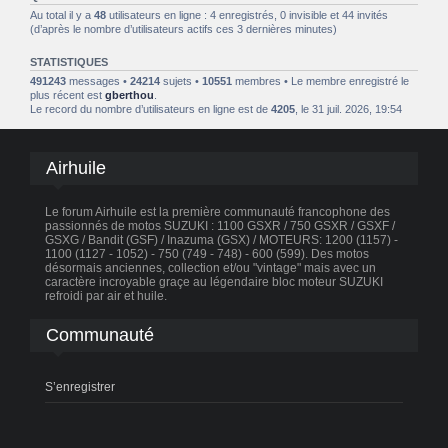
Au total il y a
48
utilisateurs en ligne : 4 enregistrés, 0 invisible et 44 invités
(d’après le nombre d’utilisateurs actifs ces 3 dernières minutes)
STATISTIQUES
491243
messages •
24214
sujets •
10551
membres • Le membre enregistré le
plus récent est
gberthou
.
Le record du nombre d’utilisateurs en ligne est de
4205
, le 31 juil. 2026, 19:54
Airhuile
Le forum Airhuile est la première communauté francophone des
passionnés de motos SUZUKI : 1100 GSXR / 750 GSXR / GSXF /
GSXG / Bandit (GSF) / Inazuma (GSX) / MOTEURS: 1200 (1157) -
1100 (1127 - 1052) - 750 (749 - 748) - 600 (599). Des motos
désormais anciennes, collection et/ou "vintage" mais avec un
caractère incroyable graçe au légendaire bloc moteur SUZUKI
refroidi par air et huile.
Communauté
S’enregistrer