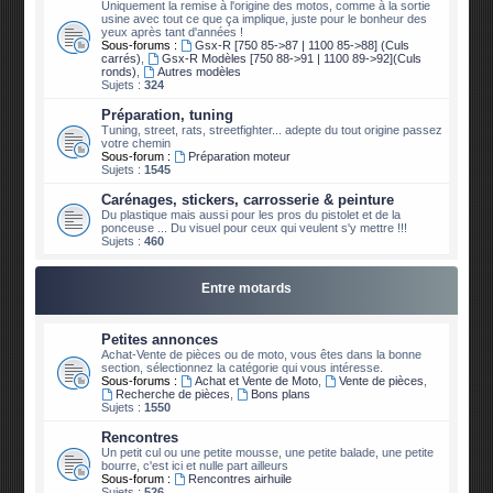
Uniquement la remise à l'origine des motos, comme à la sortie
usine avec tout ce que ça implique, juste pour le bonheur des
yeux après tant d'années !
Sous-forums :
Gsx-R [750 85->87 | 1100 85->88] (Culs
carrés)
,
Gsx-R Modèles [750 88->91 | 1100 89->92](Culs
ronds)
,
Autres modèles
Sujets :
324
Préparation, tuning
Tuning, street, rats, streetfighter... adepte du tout origine passez
votre chemin
Sous-forum :
Préparation moteur
Sujets :
1545
Carénages, stickers, carrosserie & peinture
Du plastique mais aussi pour les pros du pistolet et de la
ponceuse ... Du visuel pour ceux qui veulent s'y mettre !!!
Sujets :
460
Entre motards
Petites annonces
Achat-Vente de pièces ou de moto, vous êtes dans la bonne
section, sélectionnez la catégorie qui vous intéresse.
Sous-forums :
Achat et Vente de Moto
,
Vente de pièces
,
Recherche de pièces
,
Bons plans
Sujets :
1550
Rencontres
Un petit cul ou une petite mousse, une petite balade, une petite
bourre, c'est ici et nulle part ailleurs
Sous-forum :
Rencontres airhuile
Sujets :
526