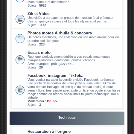
avec humour et déconnade !
Sujets :
5926
Zik et Video
Une vidéo à partager, un groupe de musique à faire écouter,
c'est ici que ça se passe et tous les styles sont permis.
Sujets :
1172
Photos motos Airhuile & concours
De belles machines, une collection ou une moto unique pour en
prendre plein les yeux !
Sujets :
223
Essais moto
Rubrique exclusivement dédiée à vos essais moto toutes
marques/modèles confondus, photos, chronos...
A vos marques, prêt, gazzzzz...
Sujets :
29
Facebook, instagram, TikTok...
Vous voulez partager la dernière vidéo Facebook, présenter
une photo de la couleur de votre jante ou une vidéo Tiktok de
votre dernier freinage. Ici rien que du réseau social, du tout
venant libre, très simple avec juste un titre, on poste et on laisse
réagir comme du réseau social mais toujours thématique 100%
airhuile.
Modérateur :
Bruno
Sujets :
3
Technique
Restauration à l'origine