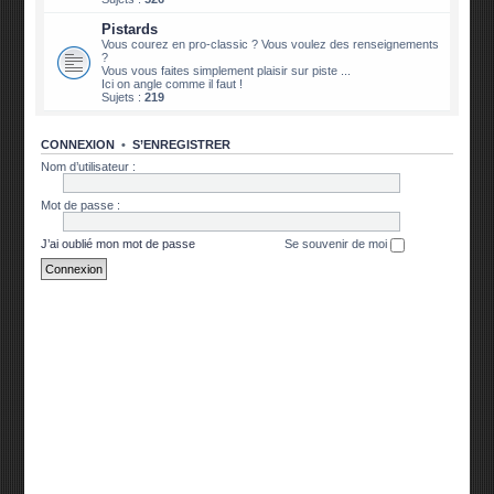
Pistards
Vous courez en pro-classic ? Vous voulez des renseignements
?
Vous vous faites simplement plaisir sur piste ...
Ici on angle comme il faut !
Sujets :
219
CONNEXION
•
S’ENREGISTRER
Nom d’utilisateur :
Mot de passe :
J’ai oublié mon mot de passe
Se souvenir de moi