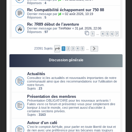
Réponses :
4
Re: Compatibilité échappement sur 750 88
Dernier message par
jd
«
02 août 2026, 10:19
Réponses :
5
Re: 7R89 début de l'aventure
Dernier message par
TimRider
«
31 juil. 2026, 22:06
Réponses :
97
1
4
5
6
7
…
Page
1
sur
2340
Suivante
23391 Sujets
1
2
3
4
5
…
Discussion générale
Actualités
Consultez ici les actualités et nouveautés importantes de notre
communauté ainsi que des recommandations sur l'utilisation de
notre forum.
Sujets :
23
Présentation des membres
Présentation OBLIGATOIRE pour les nouveaux arrivants !
Faites vivre ce forum et présentez-vous pour simplement dire
bonjour à tout le monde, ceci permet aussi d'accéder à
certaines sections privées.
Sujets :
3163
Autour d'un café
C'est le comptoir AirHuile, pour parler en toute liberté de tout et
de rien avec une préférence pour les bécanes mais toujours