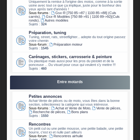
Uniquement la remise à l'origine des motos, comme à la sortie
usine avec tout ce que ça implique, juste pour le bonheur des
yeux après tant d'années !
Sous-forums :
Gsx-R [750 85->87 | 1100 85->88] (Culs
carrés)
,
Gsx-R Modèles [750 88->91 | 1100 89->92](Culs
ronds)
,
Autres modèles
Sujets :
324
Préparation, tuning
Tuning, street, rats, streetfighter... adepte du tout origine passez
votre chemin
Sous-forum :
Préparation moteur
Sujets :
1545
Carénages, stickers, carrosserie & peinture
Du plastique mais aussi pour les pros du pistolet et de la
ponceuse ... Du visuel pour ceux qui veulent s'y mettre !!!
Sujets :
460
Entre motards
Petites annonces
Achat-Vente de pièces ou de moto, vous êtes dans la bonne
section, sélectionnez la catégorie qui vous intéresse.
Sous-forums :
Achat et Vente de Moto
,
Vente de pièces
,
Recherche de pièces
,
Bons plans
Sujets :
1550
Rencontres
Un petit cul ou une petite mousse, une petite balade, une petite
bourre, c'est ici et nulle part ailleurs
Sous-forum :
Rencontres airhuile
Sujets :
526