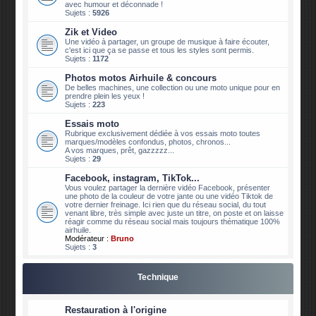
avec humour et déconnade !
Sujets :
5926
Zik et Video
Une vidéo à partager, un groupe de musique à faire écouter,
c'est ici que ça se passe et tous les styles sont permis.
Sujets :
1172
Photos motos Airhuile & concours
De belles machines, une collection ou une moto unique pour en
prendre plein les yeux !
Sujets :
223
Essais moto
Rubrique exclusivement dédiée à vos essais moto toutes
marques/modèles confondus, photos, chronos...
A vos marques, prêt, gazzzzz...
Sujets :
29
Facebook, instagram, TikTok...
Vous voulez partager la dernière vidéo Facebook, présenter
une photo de la couleur de votre jante ou une vidéo Tiktok de
votre dernier freinage. Ici rien que du réseau social, du tout
venant libre, très simple avec juste un titre, on poste et on laisse
réagir comme du réseau social mais toujours thématique 100%
airhuile.
Modérateur :
Bruno
Sujets :
3
Technique
Restauration à l'origine