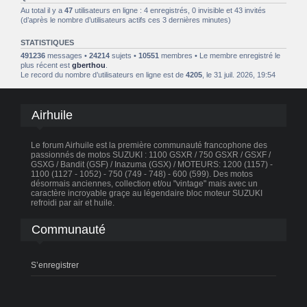
Au total il y a
47
utilisateurs en ligne : 4 enregistrés, 0 invisible et 43 invités
(d’après le nombre d’utilisateurs actifs ces 3 dernières minutes)
STATISTIQUES
491236
messages •
24214
sujets •
10551
membres • Le membre enregistré le
plus récent est
gberthou
.
Le record du nombre d’utilisateurs en ligne est de
4205
, le 31 juil. 2026, 19:54
Airhuile
Le forum Airhuile est la première communauté francophone des
passionnés de motos SUZUKI : 1100 GSXR / 750 GSXR / GSXF /
GSXG / Bandit (GSF) / Inazuma (GSX) / MOTEURS: 1200 (1157) -
1100 (1127 - 1052) - 750 (749 - 748) - 600 (599). Des motos
désormais anciennes, collection et/ou "vintage" mais avec un
caractère incroyable graçe au légendaire bloc moteur SUZUKI
refroidi par air et huile.
Communauté
S’enregistrer