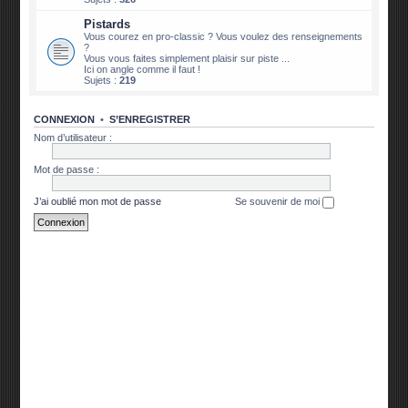
Pistards
Vous courez en pro-classic ? Vous voulez des renseignements
?
Vous vous faites simplement plaisir sur piste ...
Ici on angle comme il faut !
Sujets :
219
CONNEXION
•
S’ENREGISTRER
Nom d’utilisateur :
Mot de passe :
J’ai oublié mon mot de passe
Se souvenir de moi