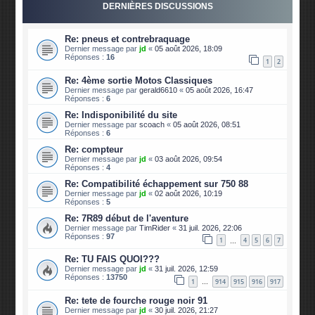
DERNIÈRES DISCUSSIONS
Re: pneus et contrebraquage
Dernier message par
jd
«
05 août 2026, 18:09
Réponses :
16
1
2
Re: 4ème sortie Motos Classiques
Dernier message par
gerald6610
«
05 août 2026, 16:47
Réponses :
6
Re: Indisponibilité du site
Dernier message par
scoach
«
05 août 2026, 08:51
Réponses :
6
Re: compteur
Dernier message par
jd
«
03 août 2026, 09:54
Réponses :
4
Re: Compatibilité échappement sur 750 88
Dernier message par
jd
«
02 août 2026, 10:19
Réponses :
5
Re: 7R89 début de l'aventure
Dernier message par
TimRider
«
31 juil. 2026, 22:06
Réponses :
97
1
4
5
6
7
…
Re: TU FAIS QUOI???
Dernier message par
jd
«
31 juil. 2026, 12:59
Réponses :
13750
1
914
915
916
917
…
Re: tete de fourche rouge noir 91
Dernier message par
jd
«
30 juil. 2026, 21:27