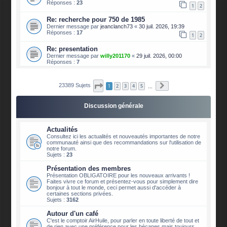
Réponses :
23
1
2
Re: recherche pour 750 de 1985
Dernier message par
jeanclanch73
«
30 juil. 2026, 19:39
Réponses :
17
1
2
Re: presentation
Dernier message par
willy201170
«
29 juil. 2026, 00:00
Réponses :
7
Page
1
sur
2339
Suivante
23389 Sujets
1
2
3
4
5
…
Discussion générale
Actualités
Consultez ici les actualités et nouveautés importantes de notre
communauté ainsi que des recommandations sur l'utilisation de
notre forum.
Sujets :
23
Présentation des membres
Présentation OBLIGATOIRE pour les nouveaux arrivants !
Faites vivre ce forum et présentez-vous pour simplement dire
bonjour à tout le monde, ceci permet aussi d'accéder à
certaines sections privées.
Sujets :
3162
Autour d'un café
C'est le comptoir AirHuile, pour parler en toute liberté de tout et
de rien avec une préférence pour les bécanes mais toujours