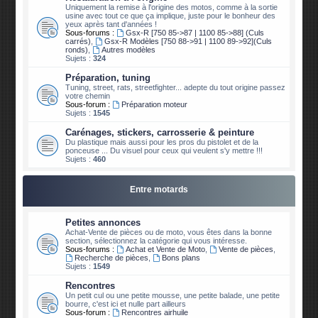
Uniquement la remise à l'origine des motos, comme à la sortie
usine avec tout ce que ça implique, juste pour le bonheur des
yeux après tant d'années !
Sous-forums :
Gsx-R [750 85->87 | 1100 85->88] (Culs
carrés)
,
Gsx-R Modèles [750 88->91 | 1100 89->92](Culs
ronds)
,
Autres modèles
Sujets :
324
Préparation, tuning
Tuning, street, rats, streetfighter... adepte du tout origine passez
votre chemin
Sous-forum :
Préparation moteur
Sujets :
1545
Carénages, stickers, carrosserie & peinture
Du plastique mais aussi pour les pros du pistolet et de la
ponceuse ... Du visuel pour ceux qui veulent s'y mettre !!!
Sujets :
460
Entre motards
Petites annonces
Achat-Vente de pièces ou de moto, vous êtes dans la bonne
section, sélectionnez la catégorie qui vous intéresse.
Sous-forums :
Achat et Vente de Moto
,
Vente de pièces
,
Recherche de pièces
,
Bons plans
Sujets :
1549
Rencontres
Un petit cul ou une petite mousse, une petite balade, une petite
bourre, c'est ici et nulle part ailleurs
Sous-forum :
Rencontres airhuile