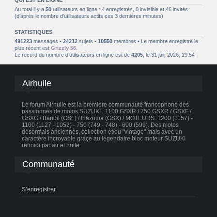
Au total il y a
50
utilisateurs en ligne : 4 enregistrés, 0 invisible et 46 invités
(d’après le nombre d’utilisateurs actifs ces 3 dernières minutes)
STATISTIQUES
491223
messages •
24212
sujets •
10550
membres • Le membre enregistré le
plus récent est
Grizzly 56
.
Le record du nombre d’utilisateurs en ligne est de
4205
, le 31 juil. 2026, 19:54
Airhuile
Le forum Airhuile est la première communauté francophone des
passionnés de motos SUZUKI : 1100 GSXR / 750 GSXR / GSXF /
GSXG / Bandit (GSF) / Inazuma (GSX) / MOTEURS: 1200 (1157) -
1100 (1127 - 1052) - 750 (749 - 748) - 600 (599). Des motos
désormais anciennes, collection et/ou "vintage" mais avec un
caractère incroyable graçe au légendaire bloc moteur SUZUKI
refroidi par air et huile.
Communauté
S’enregistrer