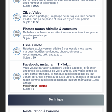
avec humour et déconnade !
Sujets :
5926
Zik et Video
Une vidéo à partager, un groupe de musique à faire écouter,
c'est ici que ça se passe et tous les styles sont permis.
Sujets :
1172
Photos motos Airhuile & concours
De belles machines, une collection ou une moto unique pour en
prendre plein les yeux !
Sujets :
223
Essais moto
Rubrique exclusivement dédiée à vos essais moto toutes
marques/modèles confondus, photos, chronos...
A vos marques, prêt, gazzzzz...
Sujets :
29
Facebook, instagram, TikTok...
Vous voulez partager la dernière vidéo Facebook, présenter
une photo de la couleur de votre jante ou une vidéo Tiktok de
votre dernier freinage. Ici rien que du réseau social, du tout
venant libre, très simple avec juste un titre, on poste et on laisse
réagir comme du réseau social mais toujours thématique 100%
airhuile.
Modérateur :
Bruno
Sujets :
3
Technique
Restauration à l'origine