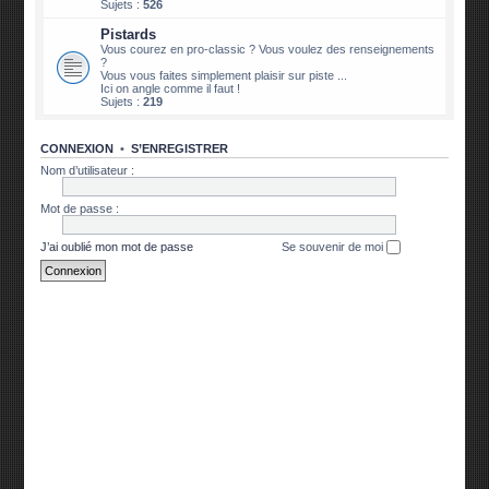
Sujets :
526
Pistards
Vous courez en pro-classic ? Vous voulez des renseignements
?
Vous vous faites simplement plaisir sur piste ...
Ici on angle comme il faut !
Sujets :
219
CONNEXION
•
S’ENREGISTRER
Nom d’utilisateur :
Mot de passe :
J’ai oublié mon mot de passe
Se souvenir de moi