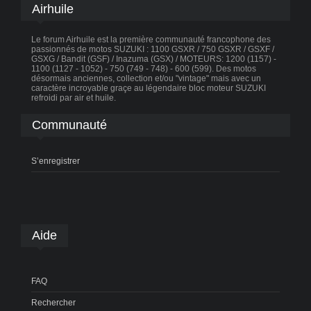
Airhuile
Le forum Airhuile est la première communauté francophone des
passionnés de motos SUZUKI : 1100 GSXR / 750 GSXR / GSXF /
GSXG / Bandit (GSF) / Inazuma (GSX) / MOTEURS: 1200 (1157) -
1100 (1127 - 1052) - 750 (749 - 748) - 600 (599). Des motos
désormais anciennes, collection et/ou "vintage" mais avec un
caractère incroyable graçe au légendaire bloc moteur SUZUKI
refroidi par air et huile.
Communauté
S’enregistrer
Aide
FAQ
Rechercher