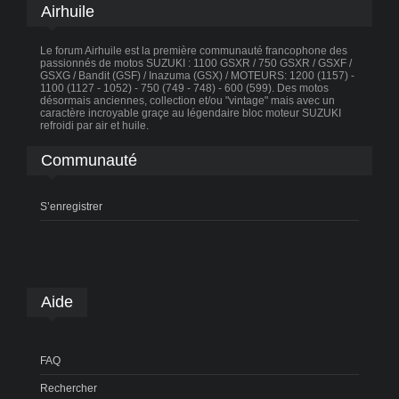
Airhuile
Le forum Airhuile est la première communauté francophone des
passionnés de motos SUZUKI : 1100 GSXR / 750 GSXR / GSXF /
GSXG / Bandit (GSF) / Inazuma (GSX) / MOTEURS: 1200 (1157) -
1100 (1127 - 1052) - 750 (749 - 748) - 600 (599). Des motos
désormais anciennes, collection et/ou "vintage" mais avec un
caractère incroyable graçe au légendaire bloc moteur SUZUKI
refroidi par air et huile.
Communauté
S’enregistrer
Aide
FAQ
Rechercher