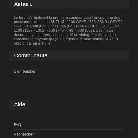
Airhuile
Le forum Airhuile est la première communauté francophone des
passionnés de motos SUZUKI : 1100 GSXR / 750 GSXR / GSXF /
GSXG / Bandit (GSF) / Inazuma (GSX) / MOTEURS: 1200 (1157) -
1100 (1127 - 1052) - 750 (749 - 748) - 600 (599). Des motos
désormais anciennes, collection et/ou "vintage" mais avec un
caractère incroyable graçe au légendaire bloc moteur SUZUKI
refroidi par air et huile.
Communauté
S’enregistrer
Aide
FAQ
Rechercher