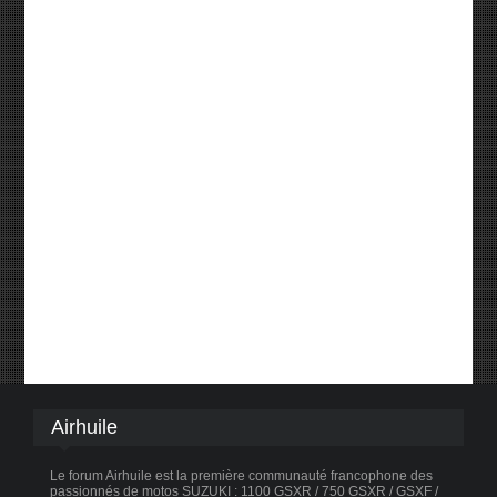
Airhuile
Le forum Airhuile est la première communauté francophone des
passionnés de motos SUZUKI : 1100 GSXR / 750 GSXR / GSXF /