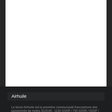
Airhuile
Le forum Airhuile est la première communauté francophone des
passionnés de motos SUZUKI : 1100 GSXR / 750 GSXR / GSXF /