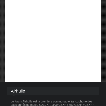
Airhuile
Le forum Airhuile est la première communauté francophone des
passionnés de motos SUZUKI : 1100 GSXR / 750 GSXR / GSXF /