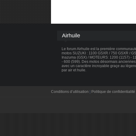
Airhuile
Le forum Airhuile est la première communau
motos SUZUKI : 1100 GSXR / 750 GSXR / GSX
Inazuma (GSX) / MOTEURS: 1200 (1157) - 110
- 600 (599). Des motos désormais anciennes, 
avec un caractère incroyable graçe au légen
par air et huile.
Conditions d’utilisation
|
Politique de confidentialité