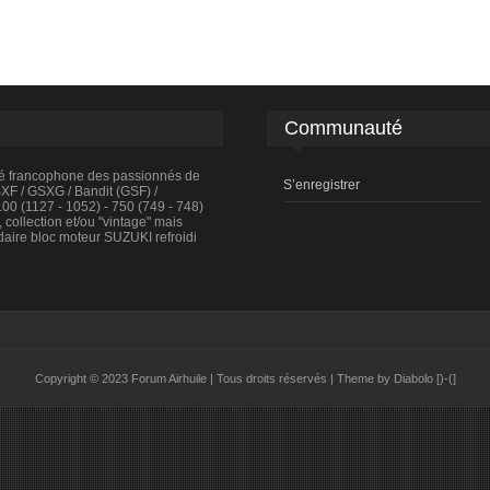
Communauté
té francophone des passionnés de
S’enregistrer
F / GSXG / Bandit (GSF) /
0 (1127 - 1052) - 750 (749 - 748)
collection et/ou "vintage" mais
daire bloc moteur SUZUKI refroidi
Copyright © 2023 Forum Airhuile | Tous droits réservés | Theme by Diabolo [)-(]