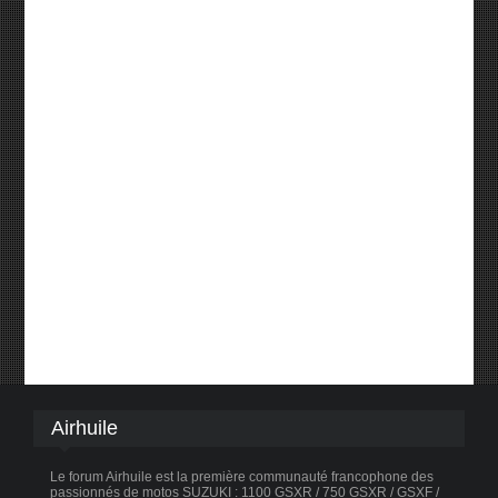
Airhuile
Le forum Airhuile est la première communauté francophone des
passionnés de motos SUZUKI : 1100 GSXR / 750 GSXR / GSXF /