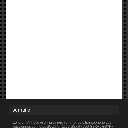
Airhuile
Le forum Airhuile est la première communauté francophone des
passionnés de motos SUZUKI : 1100 GSXR / 750 GSXR / GSXF /