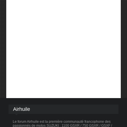
Airhuile
Le forum Airhuile est la première communauté francophone des
passionnés de motos SUZUKI : 1100 GSXR / 750 GSXR / GSXF /