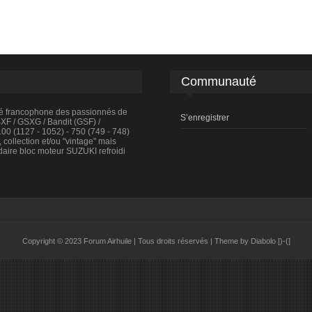
Communauté
té francophone des passionnés de
S’enregistrer
F / GSXG / Bandit (GSF) /
0 (1127 - 1052) - 750 (749 - 748)
collection et/ou "vintage" mais
daire bloc moteur SUZUKI refroidi
Copyright © 2023 Forum Airhuile | Tous droits réservés | Theme by Diabolo [)-(]