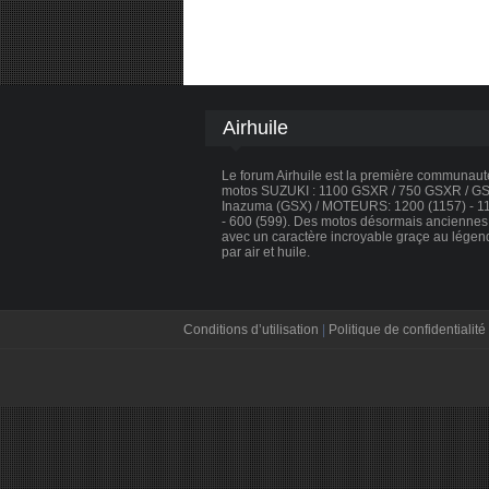
Airhuile
Le forum Airhuile est la première communau
motos SUZUKI : 1100 GSXR / 750 GSXR / GSX
Inazuma (GSX) / MOTEURS: 1200 (1157) - 110
- 600 (599). Des motos désormais anciennes, 
avec un caractère incroyable graçe au légen
par air et huile.
Conditions d’utilisation
|
Politique de confidentialité