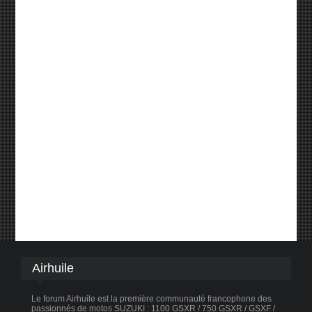
Airhuile
Le forum Airhuile est la première communauté francophone des
passionnés de motos SUZUKI : 1100 GSXR / 750 GSXR / GSXF /